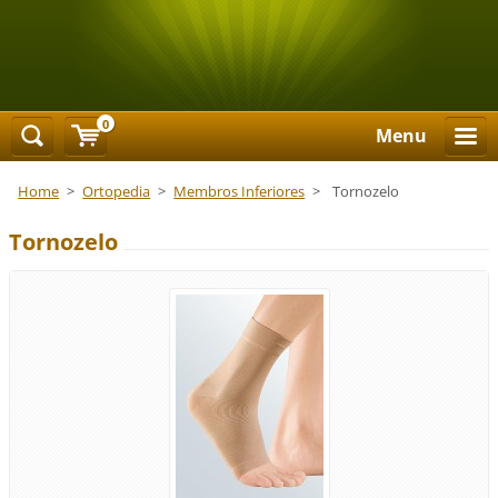
0
Menu
Home
>
Ortopedia
>
Membros Inferiores
>
Tornozelo
Tornozelo