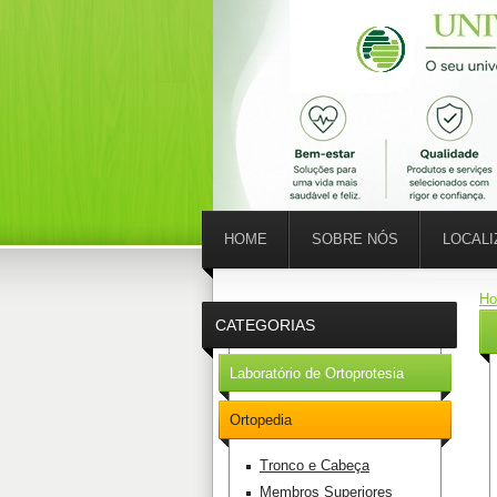
HOME
SOBRE NÓS
LOCAL
H
CATEGORIAS
Laboratório de Ortoprotesia
Ortopedia
Tronco e Cabeça
Membros Superiores