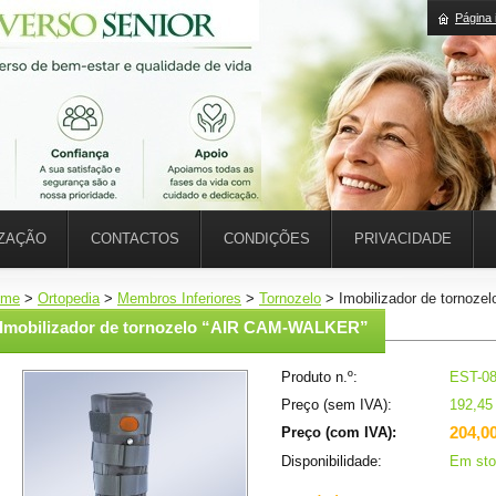
Página i
IZAÇÃO
CONTACTOS
CONDIÇÕES
PRIVACIDADE
ome
>
Ortopedia
>
Membros Inferiores
>
Tornozelo
>
Imobilizador de tornoz
Imobilizador de tornozelo “AIR CAM-WALKER”
Produto n.º:
EST-0
Preço (sem IVA):
192,45
204,00
Preço (com IVA):
Disponibilidade:
Em sto