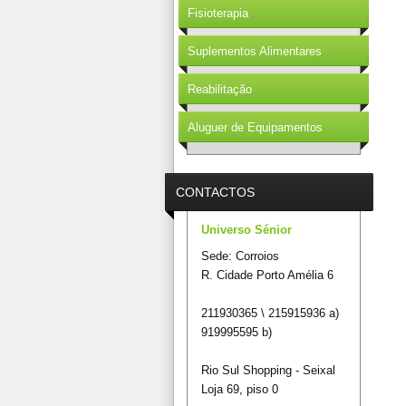
Fisioterapia
Suplementos Alimentares
Reabilitação
Aluguer de Equipamentos
CONTACTOS
Universo Sénior
Sede: Corroios
R. Cidade Porto Amélia 6
211930365 \ 215915936 a)
919995595 b)
Rio Sul Shopping - Seixal
Loja 69, piso 0