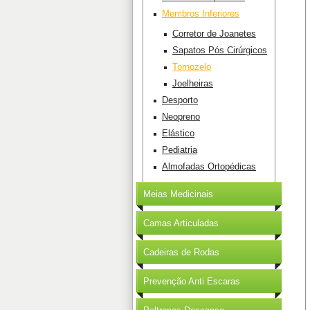
Membros Inferiores
Corretor de Joanetes
Sapatos Pós Cirúrgicos
Tornozelo
Joelheiras
Desporto
Neopreno
Elástico
Pediatria
Almofadas Ortopédicas
Meias Medicinais
Camas Articuladas
Cadeiras de Rodas
Prevenção Anti Escaras