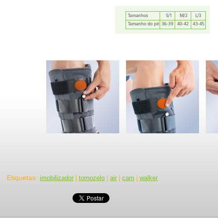
Etiquetas
:
imobilizador
|
tornozelo
|
air
|
cam
|
walker