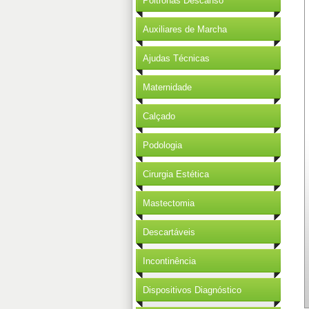
Poltronas Descanso
Auxiliares de Marcha
Ajudas Técnicas
Maternidade
Calçado
Podologia
Cirurgia Estética
Mastectomia
Descartáveis
Incontinência
Dispositivos Diagnóstico