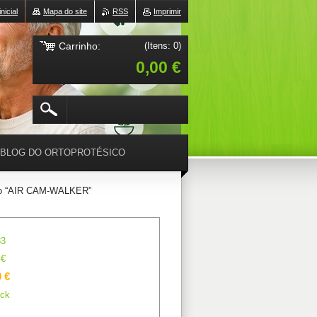
nicial
Mapa do site
RSS
Imprimir
Carrinho:
(Itens: 0)
0,00 €
BLOG DO ORTOPROTÉSICO
elo “AIR CAM-WALKER”
83
 €
 €
ck