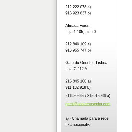
212 222 078 a)
913 923 837 b)
Almada Fórum
Loja 1.105, piso 0
212 840 109 a)
913 955 747 b)
Gare do Oriente - Lisboa
Loja G 112 A
215 845 100 a)
911 182 918 b)
211930365 \ 215915936 a)
geral@un
iversose
nior.com
a) «Chamada para a rede
fixa nacional»;