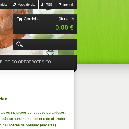
nicial
Mapa do site
RSS
Imprimir
Carrinho:
(Itens: 0)
0,00 €
BLOG DO ORTOPROTÉSICO
elax
ais ou intituições de repouso para idosos.
e não só aumentar o conforto do utilizador
to de
úlceras de pressão (escaras)
.