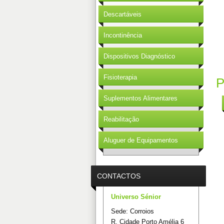
Descartáveis
Incontinência
Dispositivos Diagnóstico
Fisioterapia
P
Suplementos Alimentares
Reabilitação
Aluguer de Equipamentos
CONTACTOS
Universo Sénior
Sede: Corroios
R. Cidade Porto Amélia 6