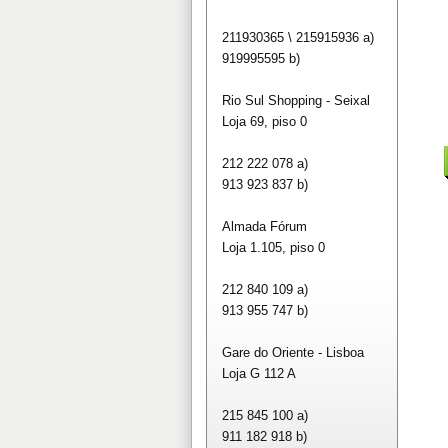
211930365 \ 215915936 a)
919995595 b)
Rio Sul Shopping - Seixal
Loja 69, piso 0
212 222 078 a)
913 923 837 b)
Almada Fórum
Loja 1.105, piso 0
212 840 109 a)
913 955 747 b)
Gare do Oriente - Lisboa
Loja G 112 A
215 845 100 a)
911 182 918 b)