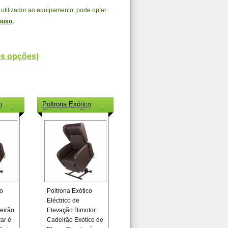
utilizador ao equipamento, pode optar
ouso
.
es opções)
o
Poltrona Exótico
evação
Eléctrico de Elevação
Bimotor
co
Poltrona Exótico
Eléctrico de
eirão
Elevação Bimotor
ar é
Cadeirão Exótico de