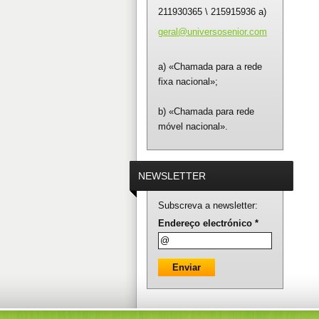
211930365 \ 215915936 a)
geral@un
iversose
nior.com
a) «Chamada para a rede
fixa nacional»;
b) «Chamada para rede
móvel nacional».
NEWSLETTER
Subscreva a newsletter:
Endereço electrónico *