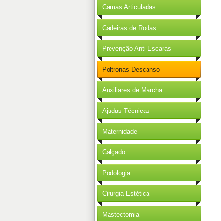
Camas Articuladas
Cadeiras de Rodas
Prevenção Anti Escaras
Poltronas Descanso
Auxiliares de Marcha
Ajudas Técnicas
Maternidade
Calçado
Podologia
Cirurgia Estética
Mastectomia