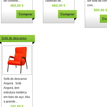
de conforto...
cadeirão de...
um sofá de con
460,00 €
660,00 €
com...
800,00 
Sofá de descanso
Angorá
Sofá de descanso
Angorá Sofá
Angorá, tem
estrutura metálica
em tubo de aço. Alia
a grande...
242,00 €