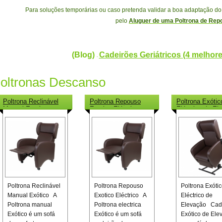
Para soluções temporárias ou caso pretenda validar a boa adaptação do 
pelo
Aluguer de uma Poltrona de Rep
(Blog)
Cadeirões Geriátricos (4 melhor
-
oltronas Descanso
Poltrona Reclinável
Poltrona Repouso
Poltrona Exótic
Manual Exotico
Exotico Eléctrico
Eléctrico de El
Poltrona Reclinável
Poltrona Repouso
Poltrona Exóti
Manual Exótico A
Exotico Eléctrico A
Eléctrico de
Poltrona manual
Poltrona electrica
Elevação Cad
Exótico é um sofá
Exótico é um sofá
Exótico de Elev