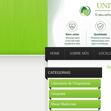
HOME
SOBRE NÓS
LOCAL
H
CATEGORIAS
Laboratório de Ortoprotesia
Ortopedia
Meias Medicinais