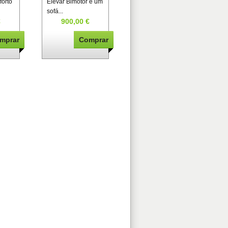
forto
Elevar Bimotor é um
sofá...
€
900,00 €