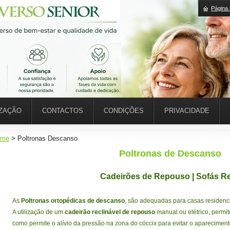
Página i
IZAÇÃO
CONTACTOS
CONDIÇÕES
PRIVACIDADE
ome
>
Poltronas Descanso
Poltronas de Descanso
Cadeirões de Repouso | Sofás R
As
Poltronas ortopédicas de descanso
, são adequadas para casas residenci
A utilização de um
cadeirão reclinável de repouso
manual ou elétrico, permit
como permite o alívio da pressão na zona do cóccix para evitar o aparecimen