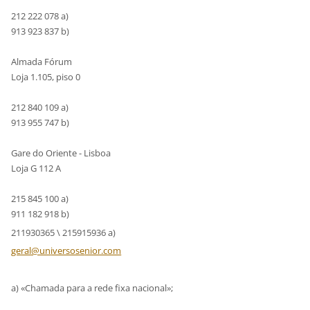
212 222 078 a)
913 923 837 b)
Almada Fórum
Loja 1.105, piso 0
212 840 109 a)
913 955 747 b)
Gare do Oriente - Lisboa
Loja G 112 A
215 845 100 a)
911 182 918 b)
211930365 \ 215915936 a)
geral@un
iversose
nior.com
a) «Chamada para a rede fixa nacional»;