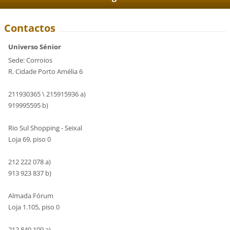
Contactos
Universo Sénior
Sede: Corroios
R. Cidade Porto Amélia 6
211930365 \ 215915936 a)
919995595 b)
Rio Sul Shopping - Seixal
Loja 69, piso 0
212 222 078 a)
913 923 837 b)
Almada Fórum
Loja 1.105, piso 0
212 840 109 a)