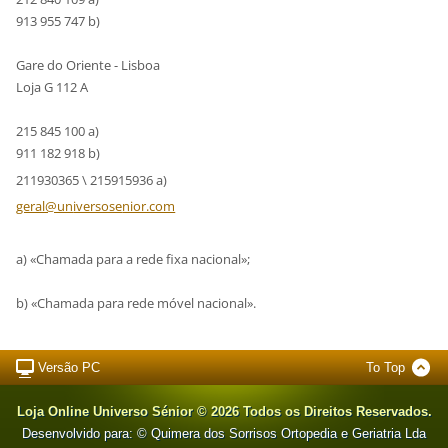
913 955 747 b)
Gare do Oriente - Lisboa
Loja G 112 A
215 845 100 a)
911 182 918 b)
211930365 \ 215915936 a)
geral@un
iversose
nior.com
a) «Chamada para a rede fixa nacional»;
b) «Chamada para rede móvel nacional».
Versão PC
To Top
Loja Online Universo Sénior © 2026 Todos os Direitos Reservados.
Desenvolvido para: © Quimera dos Sorrisos Ortopedia e Geriatria Lda