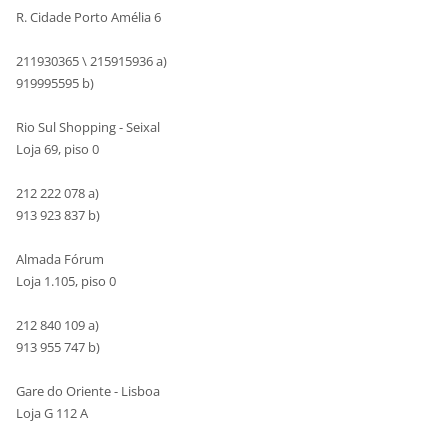
R. Cidade Porto Amélia 6
211930365 \ 215915936 a)
919995595 b)
Rio Sul Shopping - Seixal
Loja 69, piso 0
212 222 078 a)
913 923 837 b)
Almada Fórum
Loja 1.105, piso 0
212 840 109 a)
913 955 747 b)
Gare do Oriente - Lisboa
Loja G 112 A