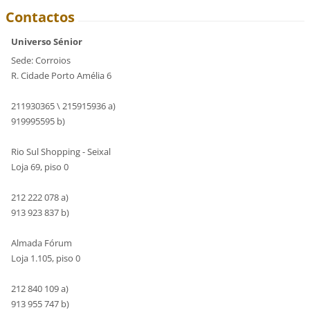
Contactos
Universo Sénior
Sede: Corroios
R. Cidade Porto Amélia 6
211930365 \ 215915936 a)
919995595 b)
Rio Sul Shopping - Seixal
Loja 69, piso 0
212 222 078 a)
913 923 837 b)
Almada Fórum
Loja 1.105, piso 0
212 840 109 a)
913 955 747 b)