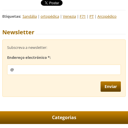
Etiquetas
:
Sandália
|
ortopédica
|
Venezia
|
F71
|
PT
|
Arcopédico
Newsletter
Subscreva a newsletter:
Endereço electrónico *:
Categorias