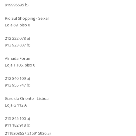
919995595 b)
Rio Sul Shopping - Seixal
Loja 69, piso 0
212 222 078 a)
913 923 837 b)
Almada Fórum
Loja 1.105, piso 0
212 840 109 a)
913 955 747 b)
Gare do Oriente - Lisboa
Loja G 112 A
215 845 100 a)
911 182 918 b)
211930365 \ 215915936 a)