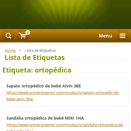
0
Menu
Home
>
Lista de etiquetas
Lista de Etiquetas
Etiqueta: ortopédica
Sapato ortopédico de bebé Alvin 3BE
https://www.universosenior.com/products/sapato-ortopedic-de-
bebe-alvin-3be/
Sandália ortopédica de bebé MIKI 1HA
https://www.universosenior.com/products/sandalia-ortopedica-de-