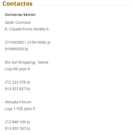
Contactos
Universo Sénior
Sede: Corroios
R. Cidade Porto Amélia 6
211930365 \ 215915936 a)
919995595 b)
Rio Sul Shopping - Seixal
Loja 69, piso 0
212 222 078 a)
913 923 837 b)
Almada Fórum
Loja 1.105, piso 0
212 840 109 a)
913 955 747 b)