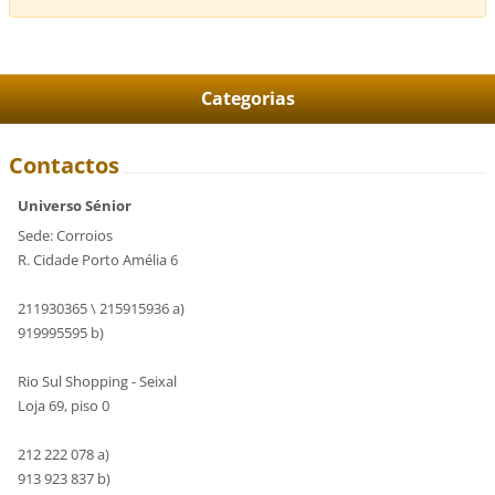
Categorias
Contactos
Universo Sénior
Sede: Corroios
R. Cidade Porto Amélia 6
211930365 \ 215915936 a)
919995595 b)
Rio Sul Shopping - Seixal
Loja 69, piso 0
212 222 078 a)
913 923 837 b)