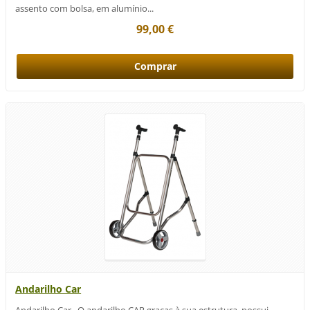
assento com bolsa, em alumínio...
99,00 €
Andarilho Car
Andarilho Car O andarilho CAR graças à sua estrutura, possui