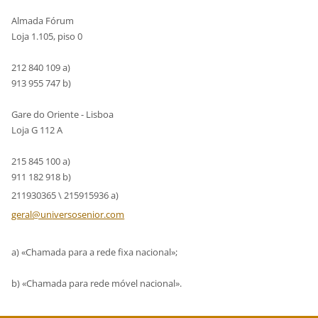
Almada Fórum
Loja 1.105, piso 0
212 840 109 a)
913 955 747 b)
Gare do Oriente - Lisboa
Loja G 112 A
215 845 100 a)
911 182 918 b)
211930365 \ 215915936 a)
geral@un
iversose
nior.com
a) «Chamada para a rede fixa nacional»;
b) «Chamada para rede móvel nacional».