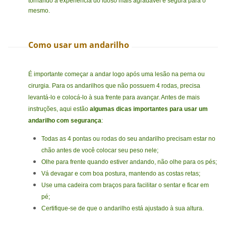
tornando a experiência do idoso mais agradável e segura para o
mesmo.
Como usar um andarilho
É importante começar a andar logo após uma lesão na perna ou
cirurgia. Para os andarilhos que não possuem 4 rodas, precisa
levantá-lo e colocá-lo à sua frente para avançar. Antes de mais
instruções, aqui estão
algumas dicas importantes para usar um
andarilho com segurança
:
Todas as 4 pontas ou rodas do seu andarilho precisam estar no
chão antes de você colocar seu peso nele;
Olhe para frente quando estiver andando, não olhe para os pés;
Vá devagar e com boa postura, mantendo as costas retas;
Use uma cadeira com braços para facilitar o sentar e ficar em
pé;
Certifique-se de que o andarilho está ajustado à sua altura.