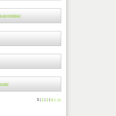
e-pe-miniplus/
ecido/
1
|
2
|
3
|
4
>
>>