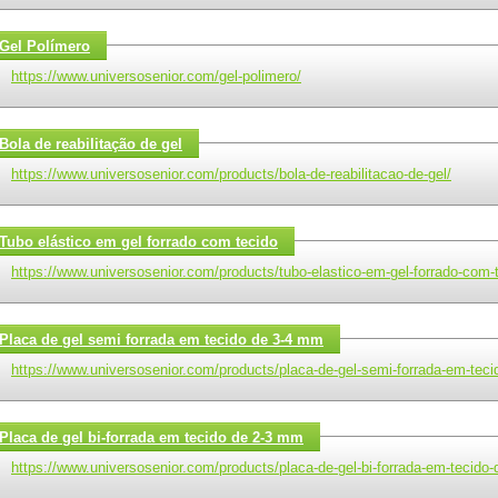
Gel Polímero
https://www.universosenior.com/gel-polimero/
Bola de reabilitação de gel
https://www.universosenior.com/products/bola-de-reabilitacao-de-gel/
Tubo elástico em gel forrado com tecido
https://www.universosenior.com/products/tubo-elastico-em-gel-forrado-com-
Placa de gel semi forrada em tecido de 3-4 mm
https://www.universosenior.com/products/placa-de-gel-semi-forrada-em-tec
Placa de gel bi-forrada em tecido de 2-3 mm
https://www.universosenior.com/products/placa-de-gel-bi-forrada-em-tecido