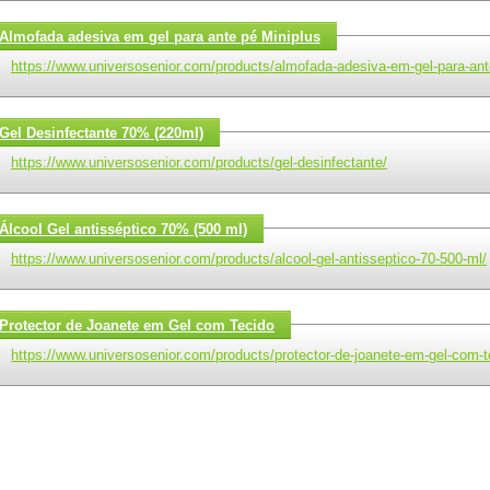
Almofada adesiva em gel para ante pé Miniplus
https://www.universosenior.com/products/almofada-adesiva-em-gel-para-ant
Gel Desinfectante 70% (220ml)
https://www.universosenior.com/products/gel-desinfectante/
Álcool Gel antisséptico 70% (500 ml)
https://www.universosenior.com/products/alcool-gel-antisseptico-70-500-ml/
Protector de Joanete em Gel com Tecido
https://www.universosenior.com/products/protector-de-joanete-em-gel-com-t