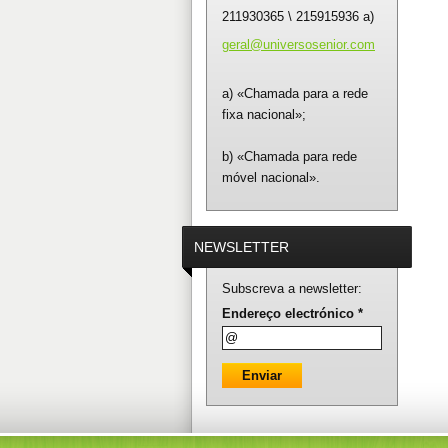
211930365 \ 215915936 a)
geral@un
iversose
nior.com
a) «Chamada para a rede
fixa nacional»;
b) «Chamada para rede
móvel nacional».
NEWSLETTER
Subscreva a newsletter:
Endereço electrónico *