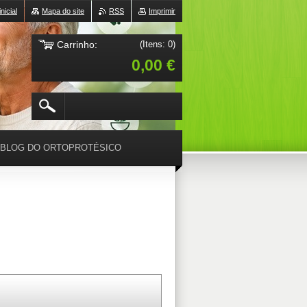
nicial
Mapa do site
RSS
Imprimir
Carrinho:
(Itens: 0)
0,00 €
BLOG DO ORTOPROTÉSICO