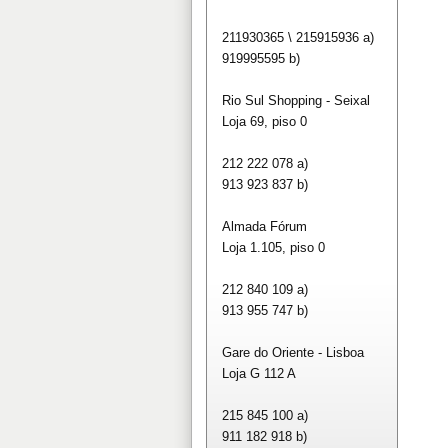
211930365 \ 215915936 a)
919995595 b)
Rio Sul Shopping - Seixal
Loja 69, piso 0
212 222 078 a)
913 923 837 b)
Almada Fórum
Loja 1.105, piso 0
212 840 109 a)
913 955 747 b)
Gare do Oriente - Lisboa
Loja G 112 A
215 845 100 a)
911 182 918 b)