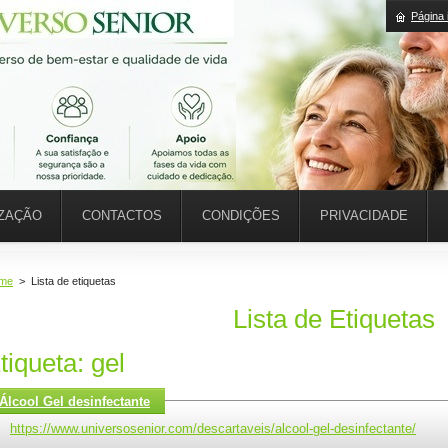
Página i
IZAÇÃO
CONTACTOS
CONDIÇÕES
PRIVACIDADE
me
>
Lista de etiquetas
Lista de Etiquetas
tiqueta: gel
Álcool Gel desinfectante
https://www.universosenior.com/descartaveis/alcool-gel-desinfectante/