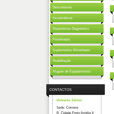
Descartáveis
Incontinência
Dispositivos Diagnóstico
Fisioterapia
Suplementos Alimentares
Reabilitação
Aluguer de Equipamentos
CONTACTOS
Universo Sénior
Sede: Corroios
R. Cidade Porto Amélia 6