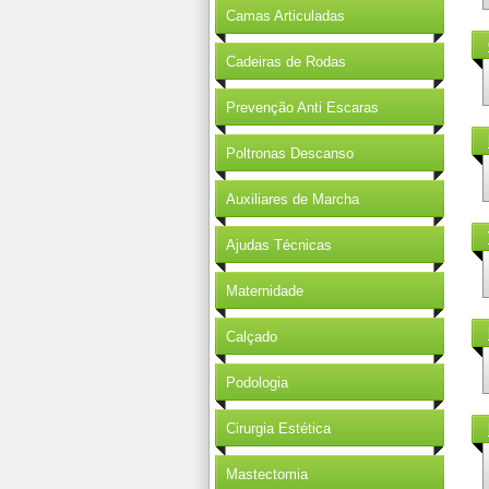
Camas Articuladas
Cadeiras de Rodas
Prevenção Anti Escaras
Poltronas Descanso
Auxiliares de Marcha
Ajudas Técnicas
Maternidade
Calçado
Podologia
Cirurgia Estética
Mastectomia