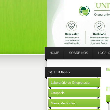
HOME
SOBRE NÓS
LOCAL
Ho
CATEGORIAS
Laboratório de Ortoprotesia
E
Ortopedia
Meias Medicinais