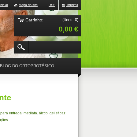
nicial
Mapa do site
RSS
Imprimir
Carrinho:
(Itens: 0)
0,00 €
BLOG DO ORTOPROTÉSICO
nte
ara entrega imediata. álccol gel eficaz
eções.