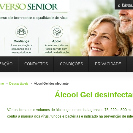
Página i
IZAÇÃO
CONTACTOS
CONDIÇÕES
PRIVACIDADE
me
>
Descartáveis
>
Álcool Gel desinfectante
Álcool Gel desinfecta
Vários formatos e volumes de álcool gel em embalagens de 75, 220 e 500 ml, p
contra a maioria dos vírus, fungos e bactérias e indicado na prevenção de inf