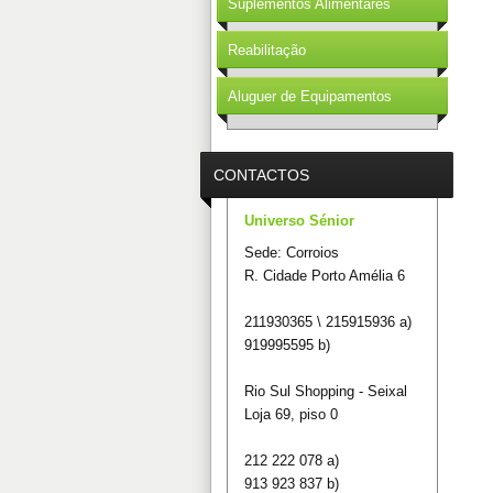
Suplementos Alimentares
Reabilitação
Aluguer de Equipamentos
CONTACTOS
Universo Sénior
Sede: Corroios
R. Cidade Porto Amélia 6
211930365 \ 215915936 a)
919995595 b)
Rio Sul Shopping - Seixal
Loja 69, piso 0
212 222 078 a)
913 923 837 b)