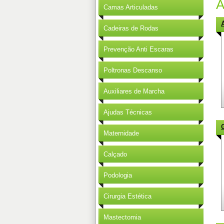
Á
Camas Articuladas
Cadeiras de Rodas
Prevenção Anti Escaras
Poltronas Descanso
Auxiliares de Marcha
Ajudas Técnicas
Maternidade
Calçado
Podologia
Cirurgia Estética
Mastectomia