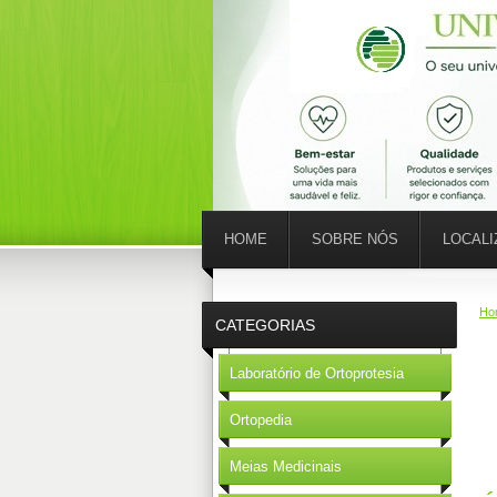
HOME
SOBRE NÓS
LOCAL
Ho
CATEGORIAS
Laboratório de Ortoprotesia
Ortopedia
Meias Medicinais