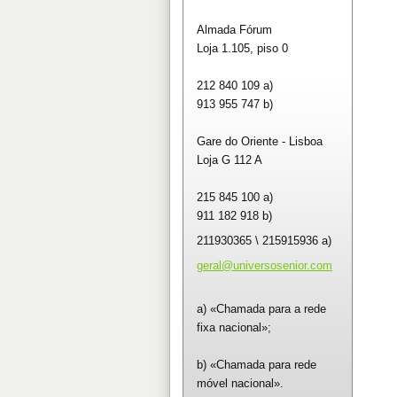
Almada Fórum
Loja 1.105, piso 0
212 840 109 a)
913 955 747 b)
Gare do Oriente - Lisboa
Loja G 112 A
215 845 100 a)
911 182 918 b)
211930365 \ 215915936 a)
geral@un
iversose
nior.com
a) «Chamada para a rede
fixa nacional»;
b) «Chamada para rede
móvel nacional».