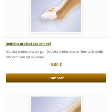
Dedeira protectora em gel
Dedeira protectora em gel Dedeira protectora em forma de dedo
fabricado em gel polímero...
9,00 €