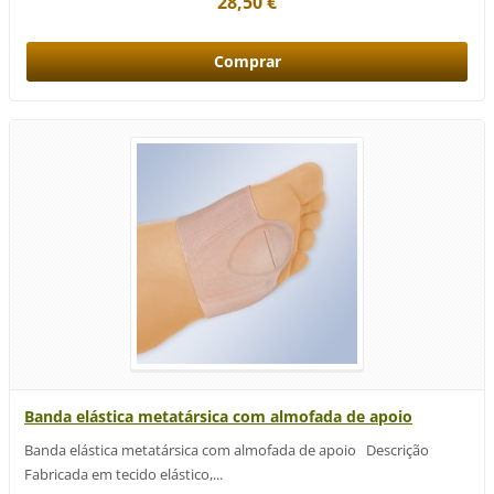
28,50 €
Banda elástica metatársica com almofada de apoio
Banda elástica metatársica com almofada de apoio Descrição
Fabricada em tecido elástico,...