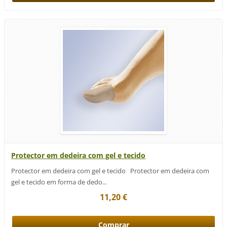
Protector em dedeira com gel e tecido
Protector em dedeira com gel e tecido Protector em dedeira com
gel e tecido em forma de dedo...
11,20 €