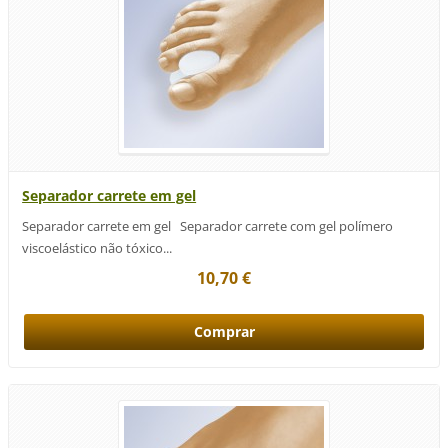
Separador carrete em gel
Separador carrete em gel Separador carrete com gel polímero
viscoelástico não tóxico...
10,70 €