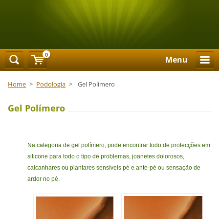
0
Menu
Home
>
Podologia
>
Gel Polímero
Gel Polímero
Na categoria de gel polímero, pode encontrar todo de p
rotecções em
silicone para todo o tipo de problemas, joanetes dolorosos,
calcanhares ou plantares sensíveis pé e ante-pé ou sensação de
ardor no pé.