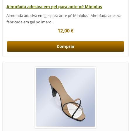
Almofada adesiva em gel para ante pé Miniplus
Almofada adesiva em gel para ante pé Miniplus Almofada adesiva
fabricada em gel polimero...
12,00 €