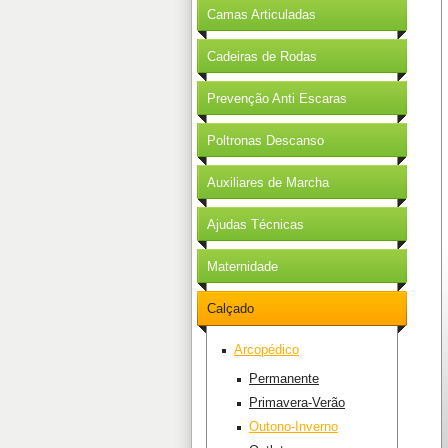
Camas Articuladas
Cadeiras de Rodas
Prevenção Anti Escaras
Poltronas Descanso
Auxiliares de Marcha
Ajudas Técnicas
Maternidade
Calçado
Arcopédico
Permanente
Primavera-Verão
Outono-Inverno