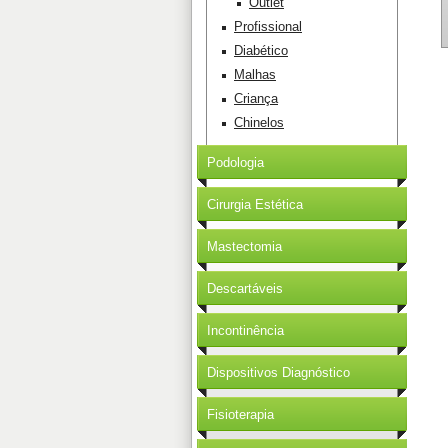
Outlet
Profissional
Diabético
Malhas
Criança
Chinelos
Podologia
Cirurgia Estética
Mastectomia
Descartáveis
Incontinência
Dispositivos Diagnóstico
Fisioterapia