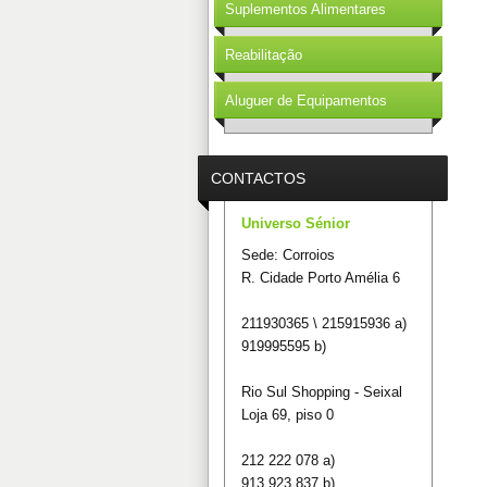
Suplementos Alimentares
Reabilitação
Aluguer de Equipamentos
CONTACTOS
Universo Sénior
Sede: Corroios
R. Cidade Porto Amélia 6
211930365 \ 215915936 a)
919995595 b)
Rio Sul Shopping - Seixal
Loja 69, piso 0
212 222 078 a)
913 923 837 b)