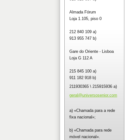
Almada Fórum
Loja 1.105, piso 0
212 840 109 a)
913 955 747 b)
Gare do Oriente - Lisboa
Loja G 112 A
215 845 100 a)
911 182 918 b)
211930365 \ 215915936 a)
geral@un
iversose
nior.com
a) «Chamada para a rede
fixa nacional»;
b) «Chamada para rede
móvel nacional».