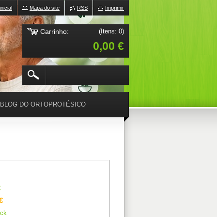
nicial
Mapa do site
RSS
Imprimir
Carrinho:
(Itens: 0)
0,00 €
BLOG DO ORTOPROTÉSICO
€
€
ck