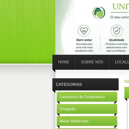
HOME
SOBRE NÓS
LOCAL
Ho
CATEGORIAS
Laboratório de Ortoprotesia
Ortopedia
Meias Medicinais