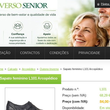
Página i
IZAÇÃO
CONTACTOS
CONDIÇÕES
PRIVACIDADE
me
>
Calçado
>
Arcopédico
>
Outono-Inverno
>
Sapato feminino L101 Arcopédico
Sapato feminino L101 Arcopédico
Produto n.º:
L101
Preço (sem IVA):
68,29 
84,00 
Preço (com IVA):
Disponibilidade:
Em sto