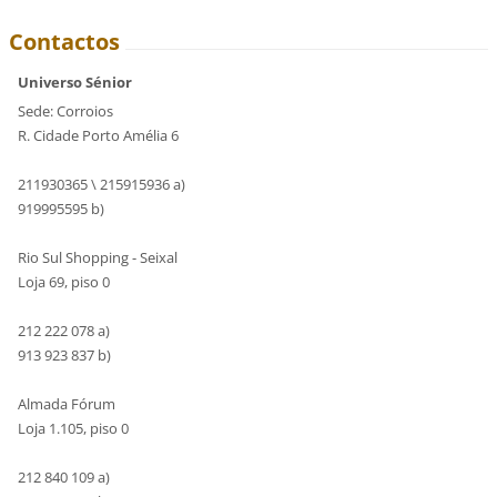
Contactos
Universo Sénior
Sede: Corroios
R. Cidade Porto Amélia 6
211930365 \ 215915936 a)
919995595 b)
Rio Sul Shopping - Seixal
Loja 69, piso 0
212 222 078 a)
913 923 837 b)
Almada Fórum
Loja 1.105, piso 0
212 840 109 a)