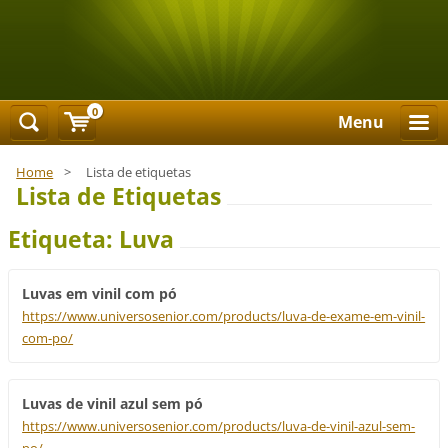
0
Menu
Home
>
Lista de etiquetas
Lista de Etiquetas
Etiqueta: Luva
Luvas em vinil com pó
https://www.universosenior.com/products/luva-de-exame-em-vinil-
com-po/
Luvas de vinil azul sem pó
https://www.universosenior.com/products/luva-de-vinil-azul-sem-