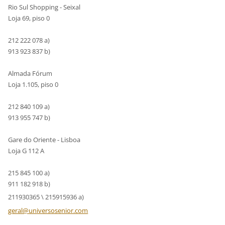
Rio Sul Shopping - Seixal
Loja 69, piso 0
212 222 078 a)
913 923 837 b)
Almada Fórum
Loja 1.105, piso 0
212 840 109 a)
913 955 747 b)
Gare do Oriente - Lisboa
Loja G 112 A
215 845 100 a)
911 182 918 b)
211930365 \ 215915936 a)
geral@un
iversose
nior.com