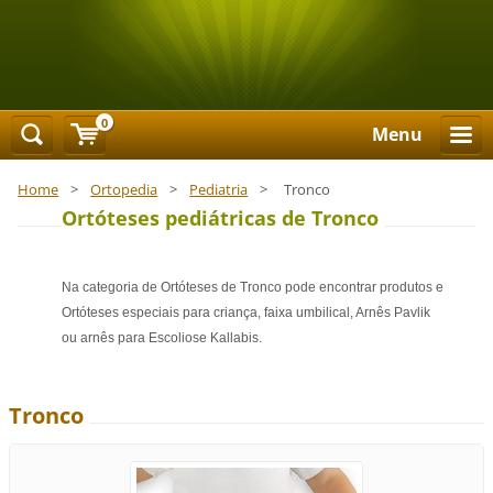
0
Menu
Home
>
Ortopedia
>
Pediatria
>
Tronco
Ortóteses pediátricas de Tronco
Na categoria de Ortóteses de Tronco pode encontrar produtos e
Ortóteses especiais para criança, faixa umbilical, Arnês Pavlik
ou arnês para Escoliose Kallabis.
Tronco