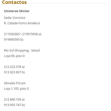
Contactos
Universo Sénior
Sede: Corroios
R. Cidade Porto Amélia 6
211930365 \ 215915936 a)
919995595 b)
Rio Sul Shopping - Seixal
Loja 69, piso 0
212 222 078 a)
913 923 837 b)
Almada Fórum
Loja 1.105, piso 0
212 840 109 a)
913 955 747 b)