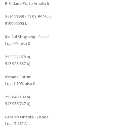
R. Cidade Porto Amélia 6
211930365 \ 215915936 a)
919995595 b)
Rio Sul Shopping - Seixal
Loja 69, piso 0
212 222 078 a)
913 923 837 b)
Almada Fórum
Loja 1.105, piso 0
212 840 109 a)
913 955 747 b)
Gare do Oriente - Lisboa
Loja G 112 A