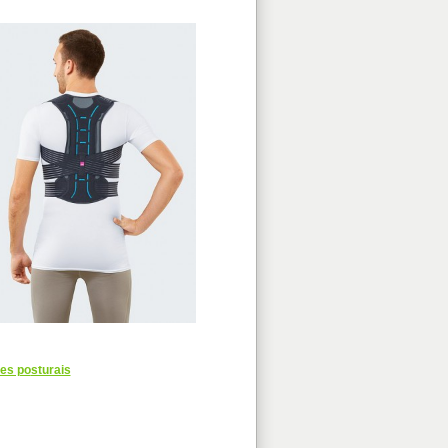
res po
sturais