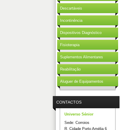
Descartáveis
Incontinência
Dispositivos Diagnóstico
Fisioterapia
Suplementos Alimentares
Reabilitação
Aluguer de Equipamentos
CONTACTOS
Universo Sénior
Sede: Corroios
R. Cidade Porto Amélia 6