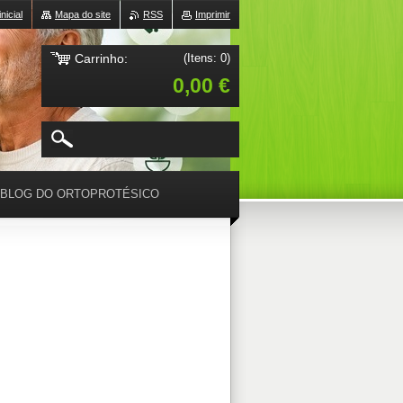
nicial
Mapa do site
RSS
Imprimir
Carrinho:
(Itens: 0)
0,00 €
BLOG DO ORTOPROTÉSICO