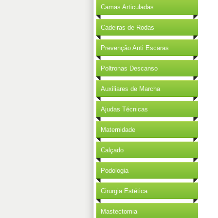
Camas Articuladas
Cadeiras de Rodas
Prevenção Anti Escaras
Poltronas Descanso
Auxiliares de Marcha
Ajudas Técnicas
Maternidade
Calçado
Podologia
Cirurgia Estética
Mastectomia