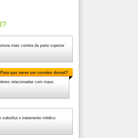
l?
tura mais correta da parte superior
Para que serve um corretor dorsal?
ir dores relacionadas com maus
 substitui o tratamento médico