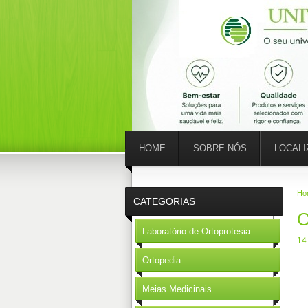
HOME
SOBRE NÓS
LOCAL
Ho
CATEGORIAS
O
Laboratório de Ortoprotesia
14
Ortopedia
Meias Medicinais