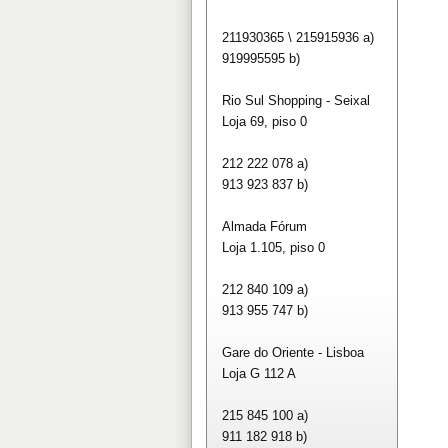
211930365 \ 215915936 a)
919995595 b)
Rio Sul Shopping - Seixal
Loja 69, piso 0
212 222 078 a)
913 923 837 b)
Almada Fórum
Loja 1.105, piso 0
212 840 109 a)
913 955 747 b)
Gare do Oriente - Lisboa
Loja G 112 A
215 845 100 a)
911 182 918 b)