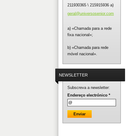
211930365 \ 215915936 a)
geral@un
iversose
nior.com
a) «Chamada para a rede
fixa nacional»;
b) «Chamada para rede
móvel nacional».
NEWSLETTER
Subscreva a newsletter:
Endereço electrónico *