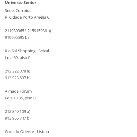
Universo Sénior
Sede: Corroios
R. Cidade Porto Amélia 6
211930365 \ 215915936 a)
919995595 b)
Rio Sul Shopping - Seixal
Loja 69, piso 0
212 222 078 a)
913 923 837 b)
Almada Fórum
Loja 1.105, piso 0
212 840 109 a)
913 955 747 b)
Gare do Oriente - Lisboa