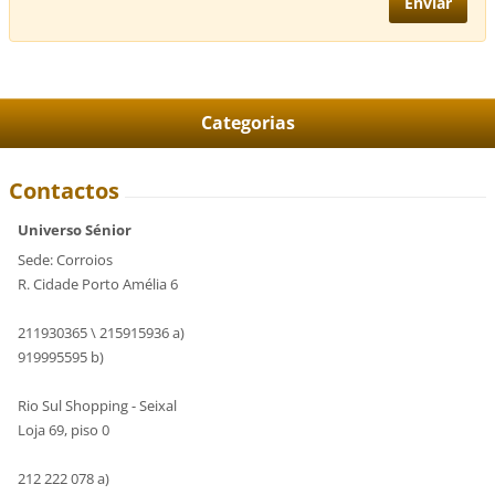
Categorias
Contactos
Universo Sénior
Sede: Corroios
R. Cidade Porto Amélia 6
211930365 \ 215915936 a)
919995595 b)
Rio Sul Shopping - Seixal
Loja 69, piso 0
212 222 078 a)