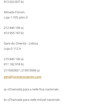
913 923 837 b)
Almada Fórum
Loja 1.105, piso 0
212 840 109 a)
913 955 747 b)
Gare do Oriente - Lisboa
Loja G 112 A
215 845 100 a)
911 182 918 b)
211930365 \ 215915936 a)
geral@un
iversose
nior.com
a) «Chamada para a rede fixa nacional»;
b) «Chamada para rede móvel nacional».