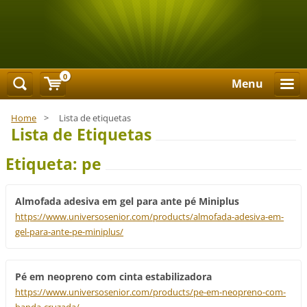
0
Menu
Home
>
Lista de etiquetas
Lista de Etiquetas
Etiqueta: pe
Almofada adesiva em gel para ante pé Miniplus
https://www.universosenior.com/products/almofada-adesiva-em-
gel-para-ante-pe-miniplus/
Pé em neopreno com cinta estabilizadora
https://www.universosenior.com/products/pe-em-neopreno-com-