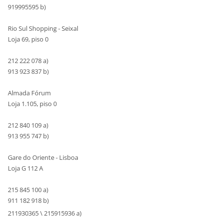
919995595 b)
Rio Sul Shopping - Seixal
Loja 69, piso 0
212 222 078 a)
913 923 837 b)
Almada Fórum
Loja 1.105, piso 0
212 840 109 a)
913 955 747 b)
Gare do Oriente - Lisboa
Loja G 112 A
215 845 100 a)
911 182 918 b)
211930365 \ 215915936 a)