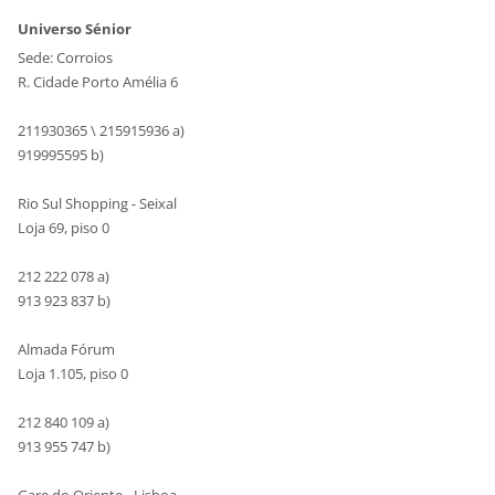
Universo Sénior
Sede: Corroios
R. Cidade Porto Amélia 6
211930365 \ 215915936 a)
919995595 b)
Rio Sul Shopping - Seixal
Loja 69, piso 0
212 222 078 a)
913 923 837 b)
Almada Fórum
Loja 1.105, piso 0
212 840 109 a)
913 955 747 b)