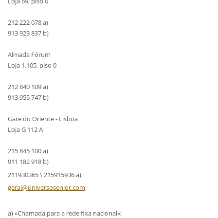
Loja 69, piso 0
212 222 078 a)
913 923 837 b)
Almada Fórum
Loja 1.105, piso 0
212 840 109 a)
913 955 747 b)
Gare do Oriente - Lisboa
Loja G 112 A
215 845 100 a)
911 182 918 b)
211930365 \ 215915936 a)
geral@un
iversose
nior.com
a) «Chamada para a rede fixa nacional»;