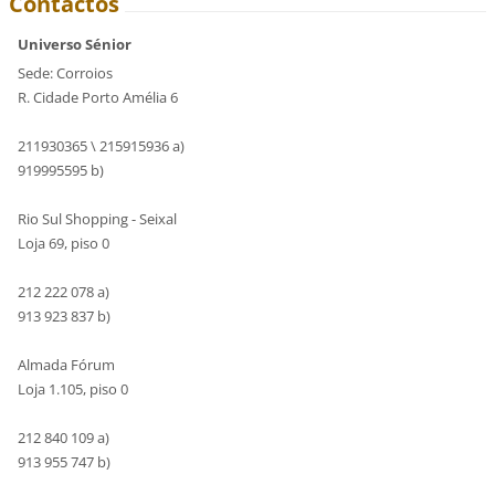
Contactos
Universo Sénior
Sede: Corroios
R. Cidade Porto Amélia 6
211930365 \ 215915936 a)
919995595 b)
Rio Sul Shopping - Seixal
Loja 69, piso 0
212 222 078 a)
913 923 837 b)
Almada Fórum
Loja 1.105, piso 0
212 840 109 a)
913 955 747 b)