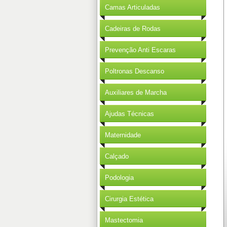
Camas Articuladas
Cadeiras de Rodas
Prevenção Anti Escaras
Poltronas Descanso
Auxiliares de Marcha
Ajudas Técnicas
Maternidade
Calçado
Podologia
Cirurgia Estética
Mastectomia