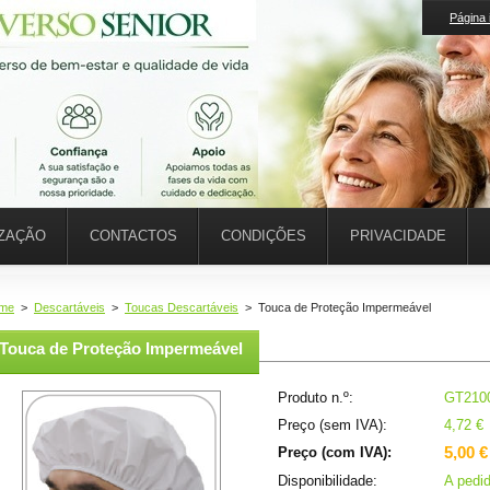
Página i
IZAÇÃO
CONTACTOS
CONDIÇÕES
PRIVACIDADE
me
>
Descartáveis
>
Toucas Descartáveis
>
Touca de Proteção Impermeável
Touca de Proteção Impermeável
Produto n.º:
GT210
Preço (sem IVA):
4,72 €
5,00 €
Preço (com IVA):
Disponibilidade:
A pedi