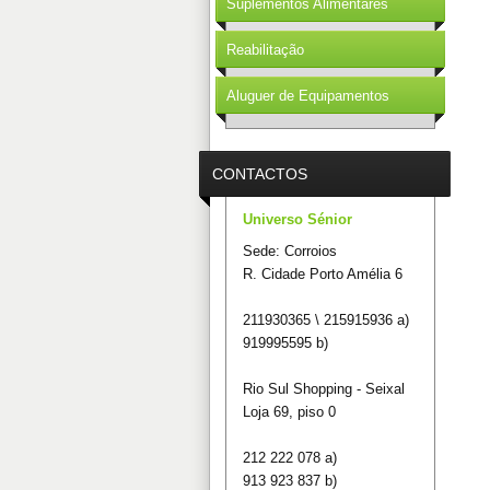
Suplementos Alimentares
Reabilitação
Aluguer de Equipamentos
CONTACTOS
Universo Sénior
Sede: Corroios
R. Cidade Porto Amélia 6
211930365 \ 215915936 a)
919995595 b)
Rio Sul Shopping - Seixal
Loja 69, piso 0
212 222 078 a)
913 923 837 b)