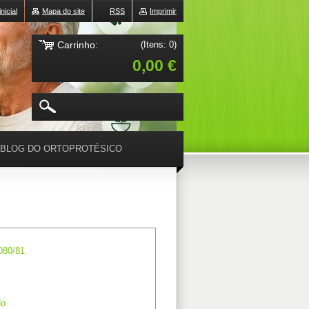
nicial
Mapa do site
RSS
Imprimir
Carrinho:
(Itens: 0)
0,00 €
BLOG DO ORTOPROTÉSICO
080/81
do