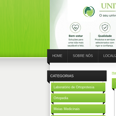
HOME
SOBRE NÓS
LOCAL
Ho
CATEGORIAS
Laboratório de Ortoprotesia
Ortopedia
Meias Medicinais