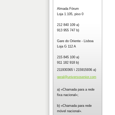
Almada Fórum
Loja 1.105, piso 0
212 840 109 a)
913 955 747 b)
Gare do Oriente - Lisboa
Loja G 112 A
215 845 100 a)
911 182 918 b)
211930365 \ 215915936 a)
geral@un
iversose
nior.com
a) «Chamada para a rede
fixa nacional»;
b) «Chamada para rede
móvel nacional».