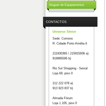
Aluguer de Equipamentos
CONTACTOS
Universo Sénior
Sede: Corroios
R. Cidade Porto Amélia 6
211930365 \ 215915936 a)
919995595 b)
Rio Sul Shopping - Seixal
Loja 69, piso 0
212 222 078 a)
913 923 837 b)
Almada Fórum
Loja 1.105, piso 0