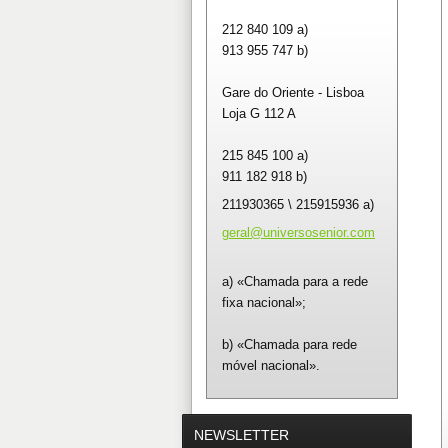
212 840 109 a)
913 955 747 b)
Gare do Oriente - Lisboa
Loja G 112 A
215 845 100 a)
911 182 918 b)
211930365 \ 215915936 a)
geral@un
iversose
nior.com
a) «Chamada para a rede
fixa nacional»;
b) «Chamada para rede
móvel nacional».
NEWSLETTER