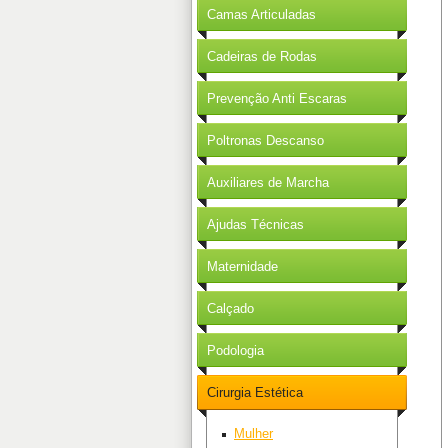
Camas Articuladas
Cadeiras de Rodas
Prevenção Anti Escaras
Poltronas Descanso
Auxiliares de Marcha
Ajudas Técnicas
Maternidade
Calçado
Podologia
Cirurgia Estética
Mulher