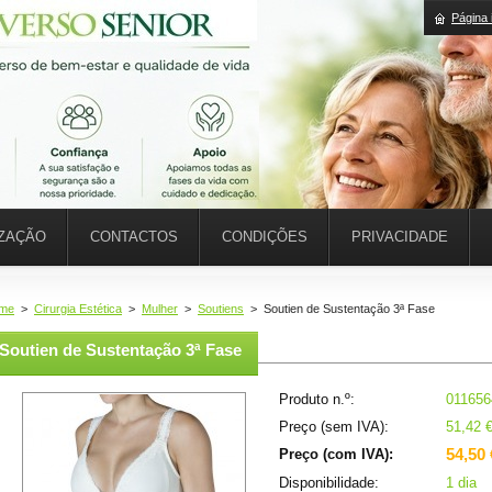
Página i
IZAÇÃO
CONTACTOS
CONDIÇÕES
PRIVACIDADE
me
>
Cirurgia Estética
>
Mulher
>
Soutiens
>
Soutien de Sustentação 3ª Fase
Soutien de Sustentação 3ª Fase
Produto n.º:
011656
Preço (sem IVA):
51,42 
54,50 
Preço (com IVA):
Disponibilidade:
1 dia