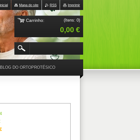
nicial
Mapa do site
RSS
Imprimir
Carrinho:
(Itens: 0)
0,00 €
BLOG DO ORTOPROTÉSICO
4
€
€