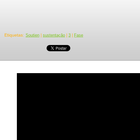
Etiquetas
:
Soutien
|
sustentação
|
3
|
Fase