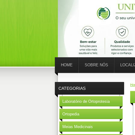
HOME
SOBRE NÓS
LOCAL
Ho
CATEGORIAS
Laboratório de Ortoprotesia
Ortopedia
Meias Medicinais