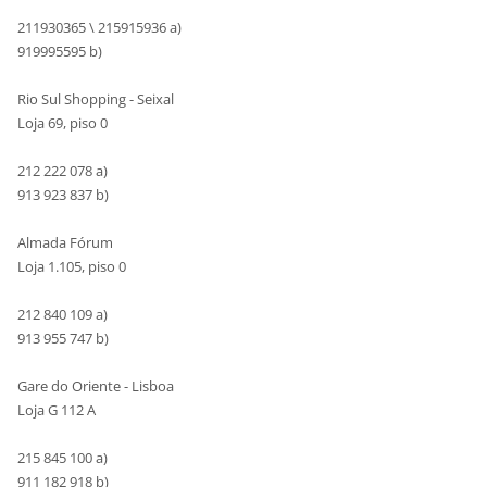
211930365 \ 215915936 a)
919995595 b)
Rio Sul Shopping - Seixal
Loja 69, piso 0
212 222 078 a)
913 923 837 b)
Almada Fórum
Loja 1.105, piso 0
212 840 109 a)
913 955 747 b)
Gare do Oriente - Lisboa
Loja G 112 A
215 845 100 a)
911 182 918 b)