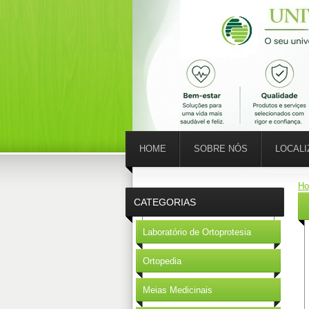
HOME
SOBRE NÓS
LOCAL
H
CATEGORIAS
Laboratório de Ortoprotesia
Ortopedia
Meias Medicinais