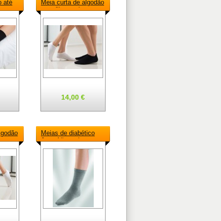
o até
Meia curta de algodão
com
com fibra crabyon
14,00 €
lgodão
Meias de diabético
ata
Juzo Allround