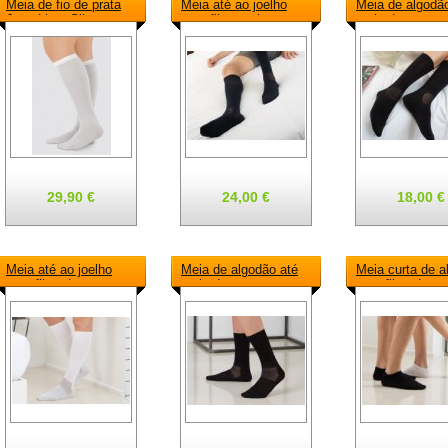
Meia de fio de prata
Meia até ao joelho
Meia de algodã
Juzo Liner Silver
com fibra crabyon
meio da perna 
fibra crabyon
29,90 €
24,00 €
18,00 €
Meia até ao joelho
Meia de algodão até
Meia curta de a
com fibra de prata
meio da perna com
com fibra de pr
fibra de prata