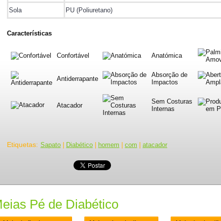
Sola
PU (Poliuretano)
Características
Confortável
Anatómica
Absorção de
Antiderrapante
Impactos
Sem Costuras
Atacador
Internas
Etiquetas
:
Sapato
|
Diabético
|
homem
|
com
|
atacador
eias Pé de Diabético