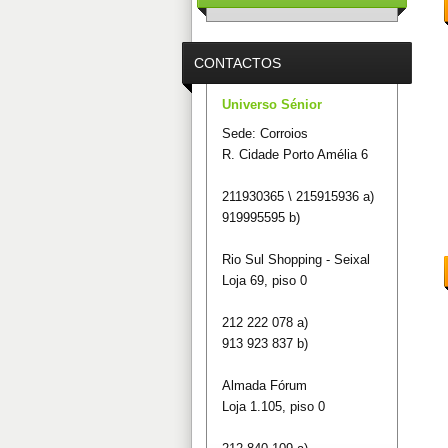
CONTACTOS
Universo Sénior
Sede: Corroios
R. Cidade Porto Amélia 6
211930365 \ 215915936 a)
919995595 b)
Rio Sul Shopping - Seixal
Loja 69, piso 0
212 222 078 a)
913 923 837 b)
Almada Fórum
Loja 1.105, piso 0