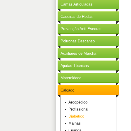
Camas Articuladas
Cadeiras de Rodas
Prevenção Anti Escaras
Poltronas Descanso
Auxiliares de Marcha
Ajudas Técnicas
Maternidade
Calçado
Arcopédico
Profissional
Diabético
Malhas
Criança