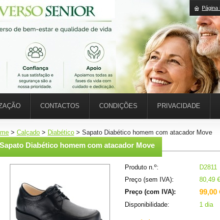
Página i
IZAÇÃO
CONTACTOS
CONDIÇÕES
PRIVACIDADE
ome
>
Calçado
>
Diabético
>
Sapato Diabético homem com atacador Move
Sapato Diabético homem com atacador Move
Produto n.º:
D2811
Preço (sem IVA):
80,49 
99,00 
Preço (com IVA):
Disponibilidade:
1 dia