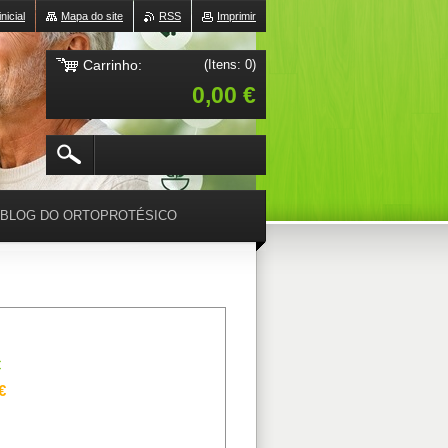
nicial
Mapa do site
RSS
Imprimir
Carrinho:
(Itens: 0)
0,00 €
BLOG DO ORTOPROTÉSICO
€
€