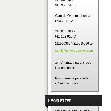
212 840 109 a)
913 955 747 b)
Gare do Oriente - Lisboa
Loja G 112 A
215 845 100 a)
911 182 918 b)
211930365 \ 215915936 a)
geral@un
iversose
nior.com
a) «Chamada para a rede
fixa nacional»;
b) «Chamada para rede
móvel nacional».
NEWSLETTER
Subscreva a newsletter: