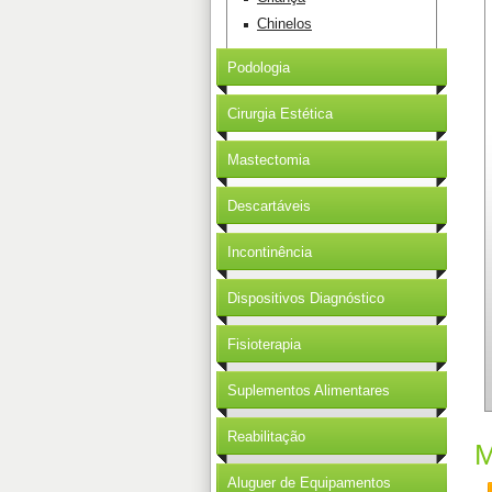
Chinelos
Podologia
Cirurgia Estética
Mastectomia
Descartáveis
Incontinência
Dispositivos Diagnóstico
Fisioterapia
Suplementos Alimentares
Reabilitação
M
Aluguer de Equipamentos