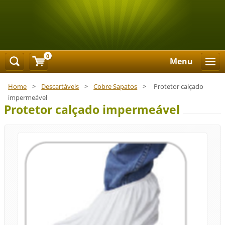
0
Menu
Home
>
Descartáveis
>
Cobre Sapatos
>
Protetor calçado
impermeável
Protetor calçado impermeável