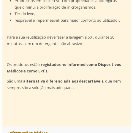
Produzidos em TencelTM - com propriedades antifúngicas -
que diminui a proliferação de microrganismos.
Tecido leve,
respirável e impermeável, para maior conforto ao utilizador.
Para a sua reutilização deve fazer a lavagem a 60º, durante 30
minutos, com um detergente não abrasivo.
Os produtos estão
registados no Infarmed como Dispositivos
Médicos e como EPI´s.
São uma
alternativa diferenciada aos descartáveis
, que nem
sempre, são a solução mais adequada.
Informações básicas