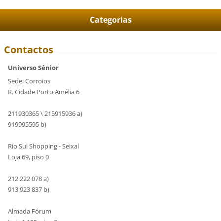
Categorias
Contactos
Universo Sénior
Sede: Corroios
R. Cidade Porto Amélia 6
211930365 \ 215915936 a)
919995595 b)
Rio Sul Shopping - Seixal
Loja 69, piso 0
212 222 078 a)
913 923 837 b)
Almada Fórum