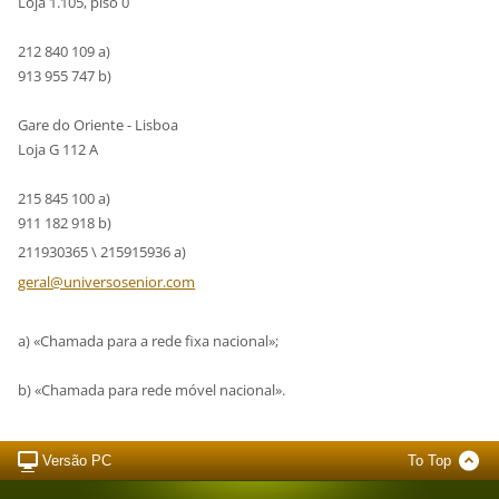
Loja 1.105, piso 0
212 840 109 a)
913 955 747 b)
Gare do Oriente - Lisboa
Loja G 112 A
215 845 100 a)
911 182 918 b)
211930365 \ 215915936 a)
geral@un
iversose
nior.com
a) «Chamada para a rede fixa nacional»;
b) «Chamada para rede móvel nacional».
Versão PC
To Top