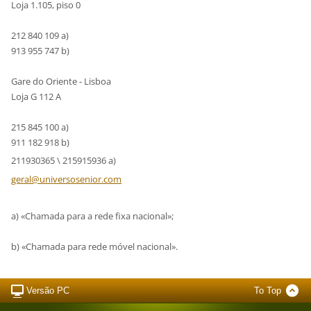
Loja 1.105, piso 0
212 840 109 a)
913 955 747 b)
Gare do Oriente - Lisboa
Loja G 112 A
215 845 100 a)
911 182 918 b)
211930365 \ 215915936 a)
geral@un
iversose
nior.com
a) «Chamada para a rede fixa nacional»;
b) «Chamada para rede móvel nacional».
Versão PC
To Top