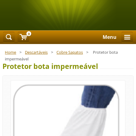
0
Menu
Home
>
Descartáveis
>
Cobre Sapatos
>
Protetor bota
impermeável
Protetor bota impermeável