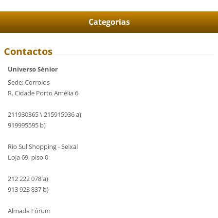
Categorias
Contactos
Universo Sénior
Sede: Corroios
R. Cidade Porto Amélia 6
211930365 \ 215915936 a)
919995595 b)
Rio Sul Shopping - Seixal
Loja 69, piso 0
212 222 078 a)
913 923 837 b)
Almada Fórum