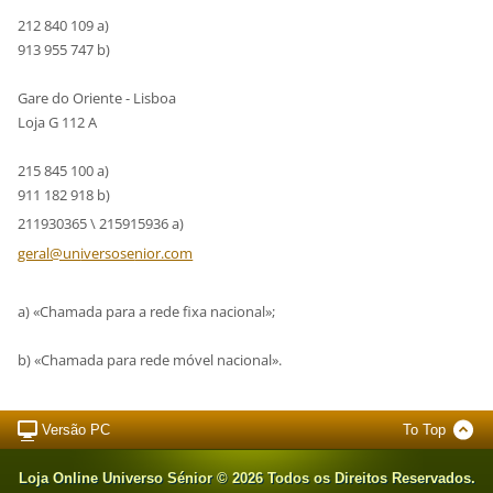
212 840 109 a)
913 955 747 b)
Gare do Oriente - Lisboa
Loja G 112 A
215 845 100 a)
911 182 918 b)
211930365 \ 215915936 a)
geral@un
iversose
nior.com
a) «Chamada para a rede fixa nacional»;
b) «Chamada para rede móvel nacional».
Versão PC
To Top
Loja Online Universo Sénior © 2026 Todos os Direitos Reservados.