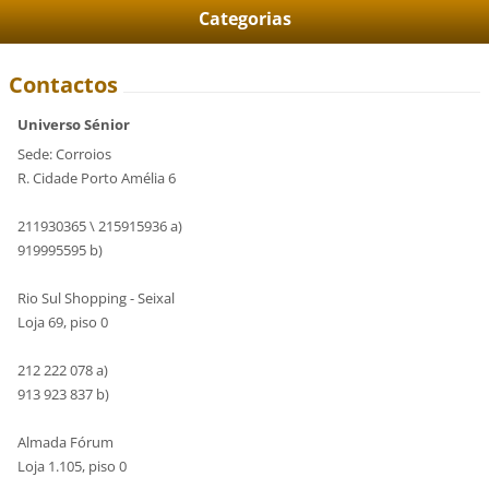
Categorias
Contactos
Universo Sénior
Sede: Corroios
R. Cidade Porto Amélia 6
211930365 \ 215915936 a)
919995595 b)
Rio Sul Shopping - Seixal
Loja 69, piso 0
212 222 078 a)
913 923 837 b)
Almada Fórum
Loja 1.105, piso 0