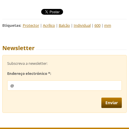
Etiquetas
:
Protector
|
Acrílico
|
Balcão
|
Individual
|
600
|
mm
Newsletter
Subscreva a newsletter:
Endereço electrónico *: