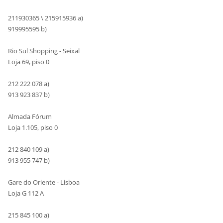
211930365 \ 215915936 a)
919995595 b)
Rio Sul Shopping - Seixal
Loja 69, piso 0
212 222 078 a)
913 923 837 b)
Almada Fórum
Loja 1.105, piso 0
212 840 109 a)
913 955 747 b)
Gare do Oriente - Lisboa
Loja G 112 A
215 845 100 a)