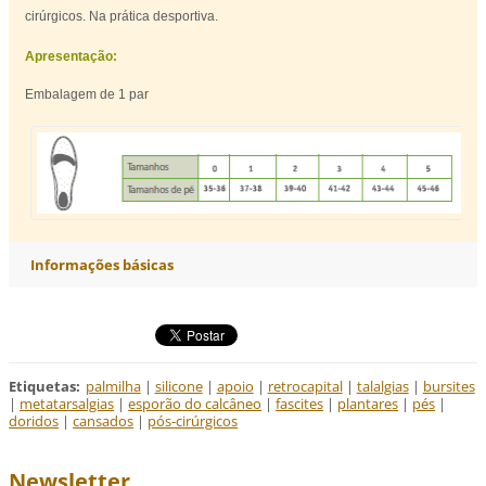
cirúrgicos. Na prática desportiva.
Apresentação:
Embalagem de 1 par
Informações básicas
Etiquetas
:
palmilha
|
silicone
|
apoio
|
retrocapital
|
talalgias
|
bursites
|
metatarsalgias
|
esporão do calcâneo
|
fascites
|
plantares
|
pés
|
doridos
|
cansados
|
pós-cirúrgicos
Newsletter