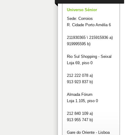
Universo Sénior
Sede: Corroios
R. Cidade Porto Amélia 6
211930365 \ 215915936 a)
919995595 b)
Rio Sul Shopping - Seixal
Loja 69, piso 0
212 222 078 a)
913 923 837 b)
Almada Fórum
Loja 1.105, piso 0
212 840 109 a)
913 955 747 b)
Gare do Oriente - Lisboa