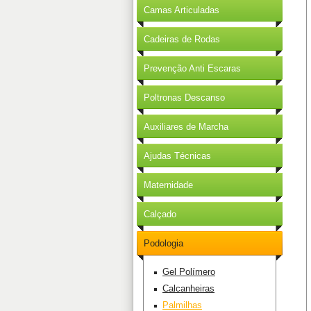
Camas Articuladas
Cadeiras de Rodas
Prevenção Anti Escaras
Poltronas Descanso
Auxiliares de Marcha
Ajudas Técnicas
Maternidade
Calçado
Podologia
Gel Polímero
Calcanheiras
Palmilhas