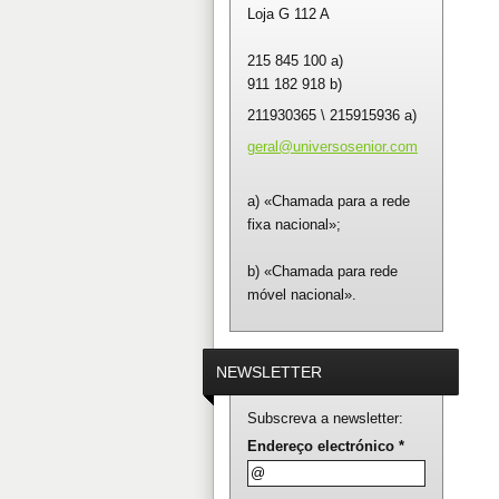
Loja G 112 A
215 845 100 a)
911 182 918 b)
211930365 \ 215915936 a)
geral@un
iversose
nior.com
a) «Chamada para a rede
fixa nacional»;
b) «Chamada para rede
móvel nacional».
NEWSLETTER
Subscreva a newsletter:
Endereço electrónico *