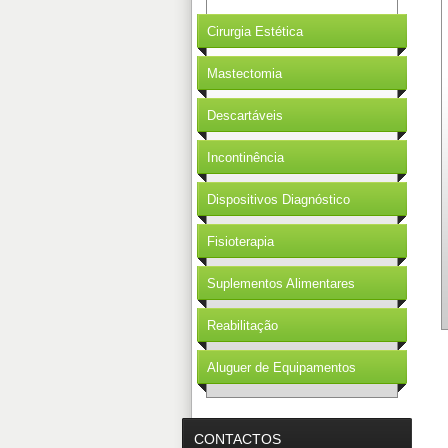
Cirurgia Estética
Mastectomia
Descartáveis
Incontinência
Dispositivos Diagnóstico
Fisioterapia
Suplementos Alimentares
Reabilitação
Aluguer de Equipamentos
CONTACTOS