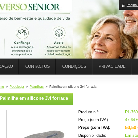
Página i
IZAÇÃO
CONTACTOS
CONDIÇÕES
PRIVACIDADE
me
>
Podologia
>
Palmilhas
>
Palmilha em silicone 3\4 forrada
Palmilha em silicone 3\4 forrada
Produto n.º:
PL-760
Preço (sem IVA):
47,64 
50,50 
Preço (com IVA):
Disponibilidade:
Em sto