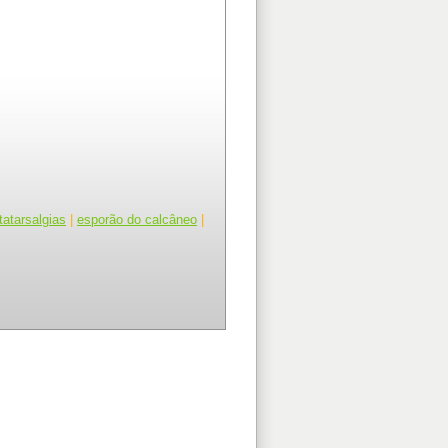
atarsalgias
|
esporão do calcâneo
|