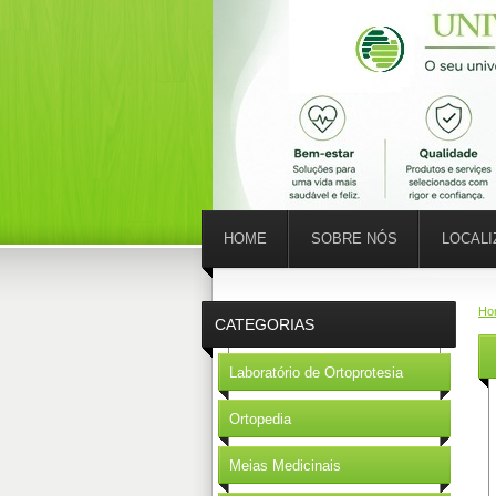
HOME
SOBRE NÓS
LOCAL
Ho
CATEGORIAS
Laboratório de Ortoprotesia
Ortopedia
Meias Medicinais