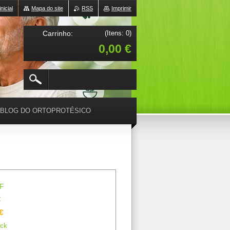
nicial
Mapa do site
RSS
Imprimir
Carrinho:
(Itens: 0)
0,00 €
BLOG DO ORTOPROTÉSICO
F
€
€
ck