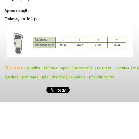
Apresentação:
Embalagem de 1 par
Etiquetas
:
palmilha
|
silicone
|
apoio
|
retrocapital
|
talalgias
|
bursites
|
met
fascites
|
plantares
|
pés
|
doridos
|
cansados
|
pós-cirúrgicos