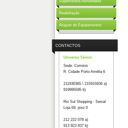
Suplementos Alimentares
Reabilitação
Aluguer de Equipamentos
CONTACTOS
Universo Sénior
Sede: Corroios
R. Cidade Porto Amélia 6
211930365 \ 215915936 a)
919995595 b)
Rio Sul Shopping - Seixal
Loja 69, piso 0
212 222 078 a)
913 923 837 b)