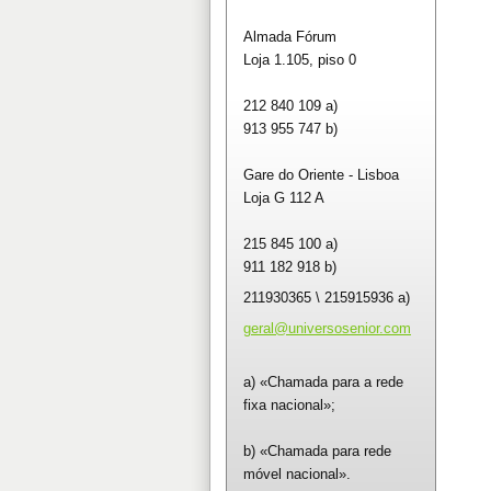
Almada Fórum
Loja 1.105, piso 0
212 840 109 a)
913 955 747 b)
Gare do Oriente - Lisboa
Loja G 112 A
215 845 100 a)
911 182 918 b)
211930365 \ 215915936 a)
geral@un
iversose
nior.com
a) «Chamada para a rede
fixa nacional»;
b) «Chamada para rede
móvel nacional».