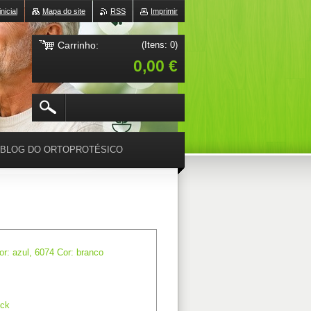
nicial
Mapa do site
RSS
Imprimir
Carrinho:
(Itens: 0)
0,00 €
BLOG DO ORTOPROTÉSICO
r: azul, 6074 Cor: branco
ck