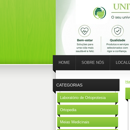
HOME
SOBRE NÓS
LOCAL
Ho
CATEGORIAS
Laboratório de Ortoprotesia
Ortopedia
Meias Medicinais