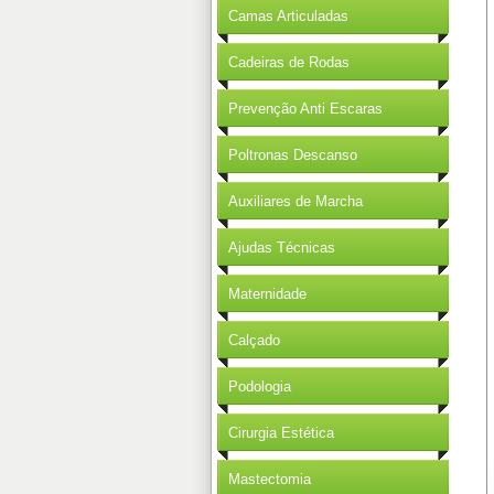
Camas Articuladas
Cadeiras de Rodas
Prevenção Anti Escaras
Poltronas Descanso
Auxiliares de Marcha
Ajudas Técnicas
Maternidade
Calçado
Podologia
Cirurgia Estética
Mastectomia