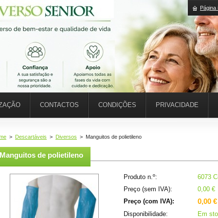
Página i
IZAÇÃO
CONTACTOS
CONDIÇÕES
PRIVACIDADE
me
>
Descartáveis
>
Diversos
>
Manguitos de polietileno
Manguitos de polietileno
Produto n.º:
6073 Co
Preço (sem IVA):
0,00 €
0,00 €
Preço (com IVA):
Disponibilidade:
Em sto