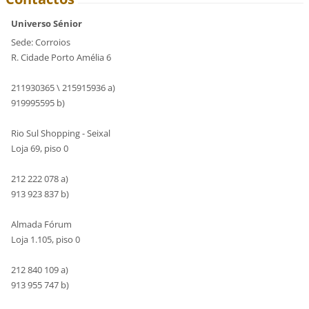
Universo Sénior
Sede: Corroios
R. Cidade Porto Amélia 6
211930365 \ 215915936 a)
919995595 b)
Rio Sul Shopping - Seixal
Loja 69, piso 0
212 222 078 a)
913 923 837 b)
Almada Fórum
Loja 1.105, piso 0
212 840 109 a)
913 955 747 b)