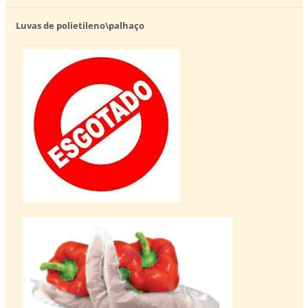
Luvas de polietileno\palhaço