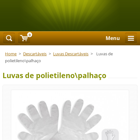
0
Menu
Home
>
Descartáveis
>
Luvas Descartáveis
>
Luvas de
polietileno\palhaço
Luvas de polietileno\palhaço