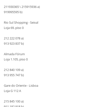
211930365 \ 215915936 a)
919995595 b)
Rio Sul Shopping - Seixal
Loja 69, piso 0
212 222 078 a)
913 923 837 b)
Almada Fórum
Loja 1.105, piso 0
212 840 109 a)
913 955 747 b)
Gare do Oriente - Lisboa
Loja G 112 A
215 845 100 a)
911 182 918 b)