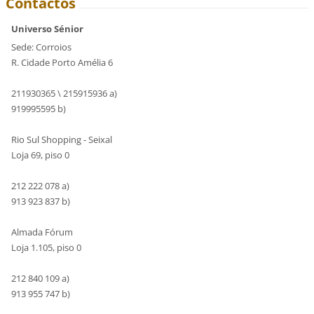
Contactos
Universo Sénior
Sede: Corroios
R. Cidade Porto Amélia 6
211930365 \ 215915936 a)
919995595 b)
Rio Sul Shopping - Seixal
Loja 69, piso 0
212 222 078 a)
913 923 837 b)
Almada Fórum
Loja 1.105, piso 0
212 840 109 a)
913 955 747 b)