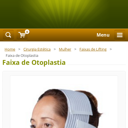
0
Menu
Home
>
Cirurgia Estética
>
Mulher
>
Faixas de Lifting
>
Faixa de Otoplastia
Faixa de Otoplastia