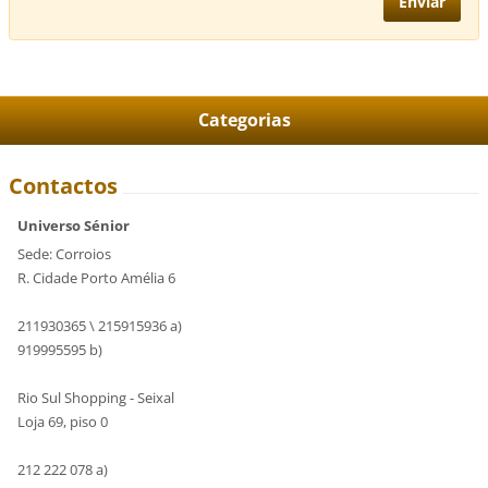
Categorias
Contactos
Universo Sénior
Sede: Corroios
R. Cidade Porto Amélia 6
211930365 \ 215915936 a)
919995595 b)
Rio Sul Shopping - Seixal
Loja 69, piso 0
212 222 078 a)