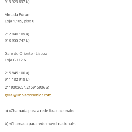
913 923 837 b)
Almada Fórum
Loja 1.105, piso 0
212 840 109 a)
913 955 747 b)
Gare do Oriente - Lisboa
Loja G 112 A
215 845 100 a)
911 182 918 b)
211930365 \ 215915936 a)
geral@un
iversose
nior.com
a) «Chamada para a rede fixa nacional»;
b) «Chamada para rede móvel nacional».