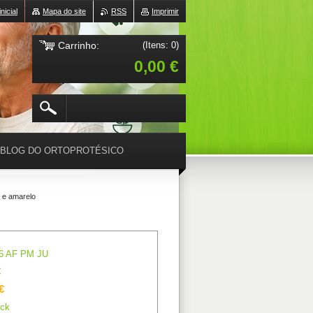
nicial
Mapa do site
RSS
Imprimir
Carrinho:
(Itens: 0)
0,00 €
BLOG DO ORTOPROTÉSICO
 e amarelo
6 AF PM JU
€
€
ck