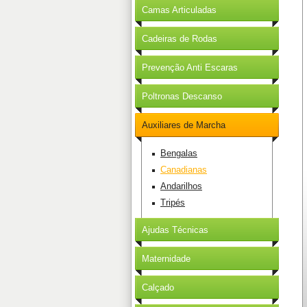
Camas Articuladas
Cadeiras de Rodas
Prevenção Anti Escaras
Poltronas Descanso
Auxiliares de Marcha
Bengalas
Canadianas
Andarilhos
Tripés
Ajudas Técnicas
Maternidade
Calçado