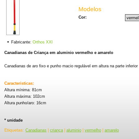
Modelos
Cor:
Fabricante:
Orthos XXI
Canadianas de Criança em aluminio vermelho e amarelo
Canadianas de aro fixo e punho macio regulável em altura na parte inferio
Caracteristicas:
Altura mínima: 81cm
Altura máxima: 102cm
Altura punho/aro: 16cm
* unidade
Etiquetas
:
Canadianas
|
criança
|
aluminio
|
vermelho
|
amarelo