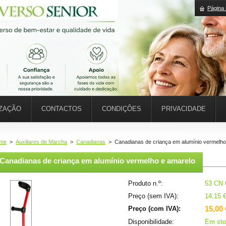
Página i
IZAÇÃO
CONTACTOS
CONDIÇÕES
PRIVACIDADE
me
>
Auxiliares de Marcha
>
Canadianas
>
Canadianas de criança em alumínio vermelho
Canadianas de criança em alumínio vermelho e amarelo
Produto n.º:
53 CN 
Preço (sem IVA):
14,15 
15,00 
Preço (com IVA):
Disponibilidade:
Em sto