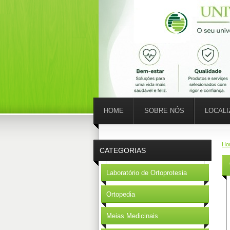
HOME
SOBRE NÓS
LOCAL
Ho
CATEGORIAS
Laboratório de Ortoprotesia
Ortopedia
Meias Medicinais