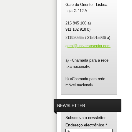
Gare do Oriente - Lisboa
Loja G 112 A
215 845 100 a)
911 182 918 b)
211930365 \ 215915936 a)
geral@un
iversose
nior.com
a) «Chamada para a rede
fixa nacional»;
b) «Chamada para rede
móvel nacional».
NEWSLETTER
Subscreva a newsletter:
Endereço electrónico *