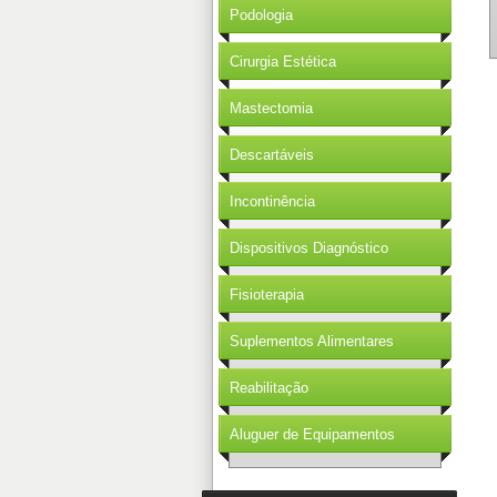
Podologia
Cirurgia Estética
Mastectomia
Descartáveis
Incontinência
Dispositivos Diagnóstico
Fisioterapia
Suplementos Alimentares
Reabilitação
Aluguer de Equipamentos