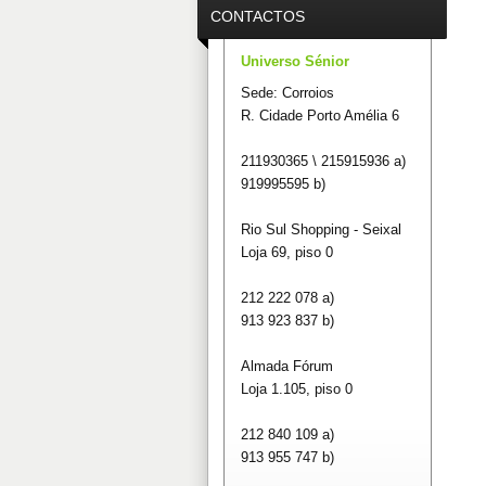
CONTACTOS
Universo Sénior
Sede: Corroios
R. Cidade Porto Amélia 6
211930365 \ 215915936 a)
919995595 b)
Rio Sul Shopping - Seixal
Loja 69, piso 0
212 222 078 a)
913 923 837 b)
Almada Fórum
Loja 1.105, piso 0
212 840 109 a)
913 955 747 b)