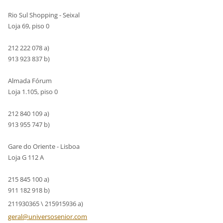
Rio Sul Shopping - Seixal
Loja 69, piso 0
212 222 078 a)
913 923 837 b)
Almada Fórum
Loja 1.105, piso 0
212 840 109 a)
913 955 747 b)
Gare do Oriente - Lisboa
Loja G 112 A
215 845 100 a)
911 182 918 b)
211930365 \ 215915936 a)
geral@un
iversose
nior.com