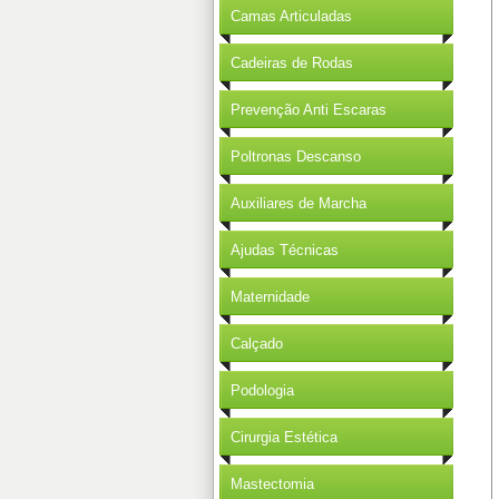
Camas Articuladas
Cadeiras de Rodas
Prevenção Anti Escaras
Poltronas Descanso
Auxiliares de Marcha
Ajudas Técnicas
Maternidade
Calçado
Podologia
Cirurgia Estética
Mastectomia