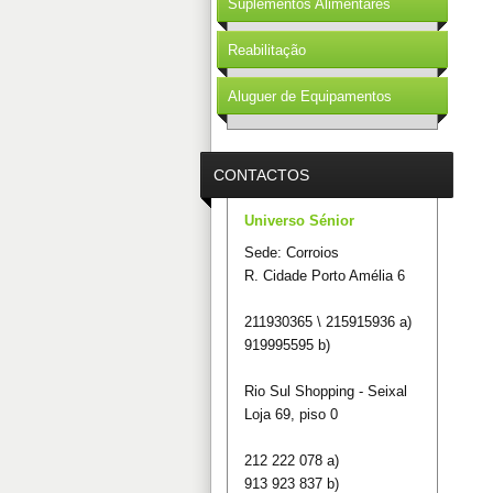
Suplementos Alimentares
Reabilitação
Aluguer de Equipamentos
CONTACTOS
Universo Sénior
Sede: Corroios
R. Cidade Porto Amélia 6
211930365 \ 215915936 a)
919995595 b)
Rio Sul Shopping - Seixal
Loja 69, piso 0
212 222 078 a)
913 923 837 b)