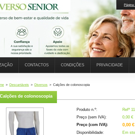
Página i
IZAÇÃO
CONTACTOS
CONDIÇÕES
PRIVACIDADE
me
>
Descartáveis
>
Diversos
>
Calções de colonoscopia
Calções de colonoscopia
Produto n.º:
Refª 1
Preço (sem IVA):
0,00 €
0,00 €
Preço (com IVA):
Disponibilidade:
Em sto