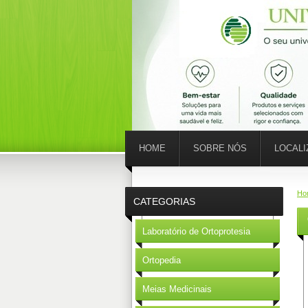
HOME
SOBRE NÓS
LOCAL
Ho
CATEGORIAS
Laboratório de Ortoprotesia
Ortopedia
Meias Medicinais