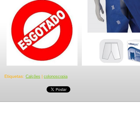
Etiquetas
:
Calções
|
colonoscopia