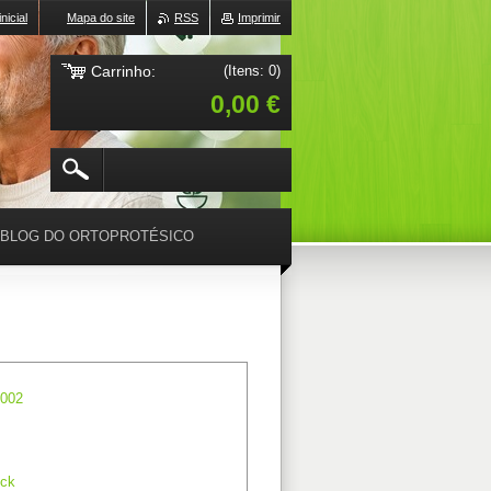
nicial
Mapa do site
RSS
Imprimir
Carrinho:
(Itens: 0)
0,00 €
BLOG DO ORTOPROTÉSICO
1002
ck