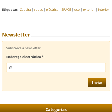
Etiquetas
:
Cadeira
|
rodas
|
eléctrica
|
SPACE
|
uso
|
exterior
|
interior
Newsletter
Subscreva a newsletter:
Endereço electrónico *:
Categorias