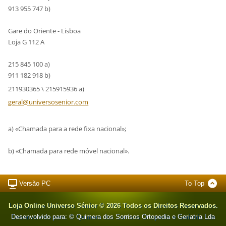
913 955 747 b)
Gare do Oriente - Lisboa
Loja G 112 A
215 845 100 a)
911 182 918 b)
211930365 \ 215915936 a)
geral@un
iversose
nior.com
a) «Chamada para a rede fixa nacional»;
b) «Chamada para rede móvel nacional».
Versão PC
To Top
Loja Online Universo Sénior © 2026 Todos os Direitos Reservados.
Desenvolvido para: © Quimera dos Sorrisos Ortopedia e Geriatria Lda