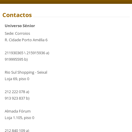
Contactos
Universo Sénior
Sede: Corroios
R. Cidade Porto Amélia 6
211930365 \ 215915936 a)
919995595 b)
Rio Sul Shopping - Seixal
Loja 69, piso 0
212 222 078 a)
913 923 837 b)
Almada Fórum
Loja 1.105, piso 0
212 840 109 a)