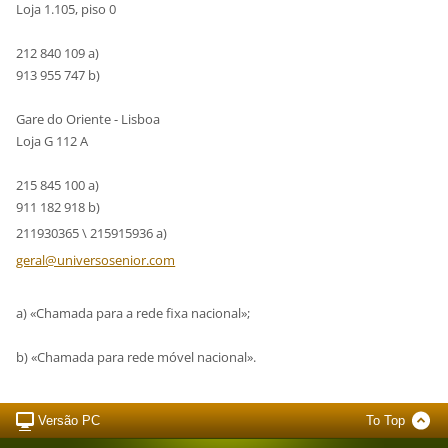
Loja 1.105, piso 0
212 840 109 a)
913 955 747 b)
Gare do Oriente - Lisboa
Loja G 112 A
215 845 100 a)
911 182 918 b)
211930365 \ 215915936 a)
geral@un
iversose
nior.com
a) «Chamada para a rede fixa nacional»;
b) «Chamada para rede móvel nacional».
Versão PC
To Top