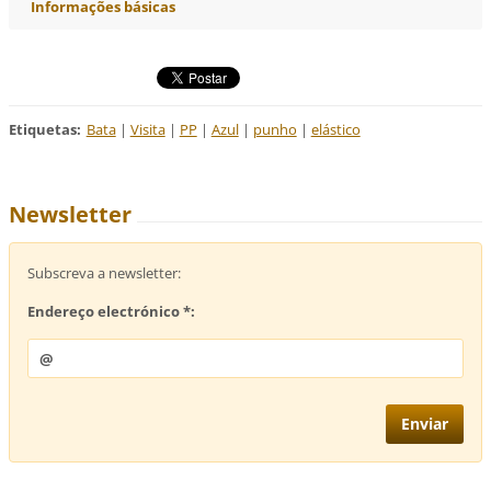
Informações básicas
Etiquetas
:
Bata
|
Visita
|
PP
|
Azul
|
punho
|
elástico
Newsletter
Subscreva a newsletter:
Endereço electrónico *: