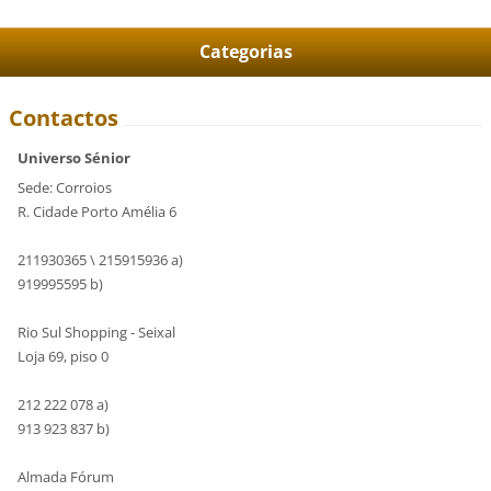
Categorias
Contactos
Universo Sénior
Sede: Corroios
R. Cidade Porto Amélia 6
211930365 \ 215915936 a)
919995595 b)
Rio Sul Shopping - Seixal
Loja 69, piso 0
212 222 078 a)
913 923 837 b)
Almada Fórum