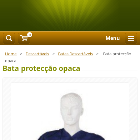
0
Menu
Home
>
Descartáveis
>
Batas Descartáveis
>
Bata protecção
opaca
Bata protecção opaca