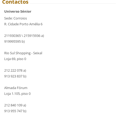
Contactos
Universo Sénior
Sede: Corroios
R. Cidade Porto Amélia 6
211930365 \ 215915936 a)
919995595 b)
Rio Sul Shopping - Seixal
Loja 69, piso 0
212 222 078 a)
913 923 837 b)
Almada Fórum
Loja 1.105, piso 0
212 840 109 a)
913 955 747 b)