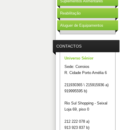
Suplementos Alimentares
Reabilitação
Aluguer de Equipamentos
CONTACTOS
Universo Sénior
Sede: Corroios
R. Cidade Porto Amélia 6
211930365 \ 215915936 a)
919995595 b)
Rio Sul Shopping - Seixal
Loja 69, piso 0
212 222 078 a)
913 923 837 b)