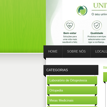
HOME
SOBRE NÓS
LOCAL
Ho
CATEGORIAS
Laboratório de Ortoprotesia
Ortopedia
Meias Medicinais