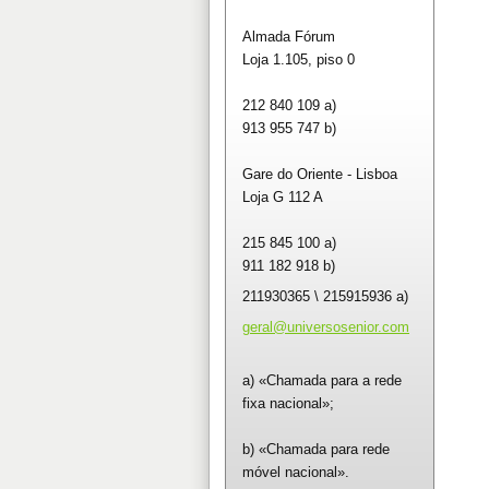
Almada Fórum
Loja 1.105, piso 0
212 840 109 a)
913 955 747 b)
Gare do Oriente - Lisboa
Loja G 112 A
215 845 100 a)
911 182 918 b)
211930365 \ 215915936 a)
geral@un
iversose
nior.com
a) «Chamada para a rede
fixa nacional»;
b) «Chamada para rede
móvel nacional».