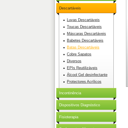
Descartáveis
Luvas Descartáveis
Toucas Descartáveis
Máscaras Descartáveis
Babetes Descartáveis
Batas Descartáveis
Cobre Sapatos
Diversos
EPIs Reutilizáveis
Álcool Gel desinfectante
Protectores Acrílicos
Incontinência
Dispositivos Diagnóstico
Fisioterapia