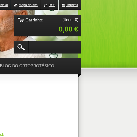
nicial
Mapa do site
RSS
Imprimir
Carrinho:
(Itens: 0)
0,00 €
BLOG DO ORTOPROTÉSICO
ck