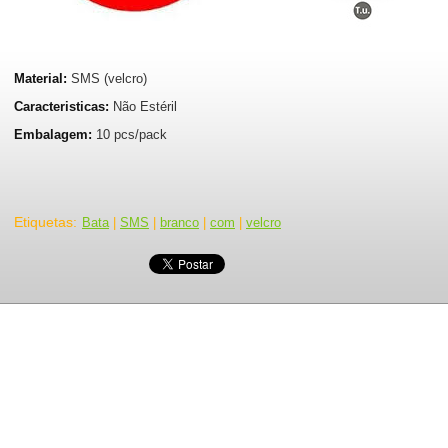
Material:
SMS (velcro)
Caracteristicas:
Não Estéril
Embalagem:
10 pcs/pack
Etiquetas
:
Bata
|
SMS
|
branco
|
com
|
velcro