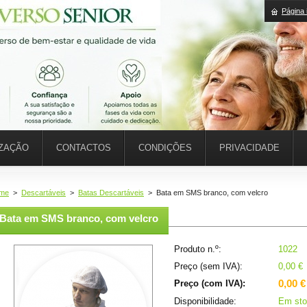
Página i
IZAÇÃO
CONTACTOS
CONDIÇÕES
PRIVACIDADE
me
>
Descartáveis
>
Batas Descartáveis
>
Bata em SMS branco, com velcro
Bata em SMS branco, com velcro
Produto n.º:
1022
Preço (sem IVA):
0,00 €
0,00 €
Preço (com IVA):
Disponibilidade:
Em sto