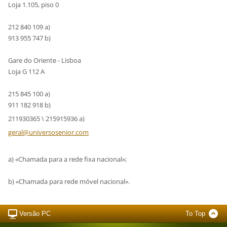
Loja 1.105, piso 0
212 840 109 a)
913 955 747 b)
Gare do Oriente - Lisboa
Loja G 112 A
215 845 100 a)
911 182 918 b)
211930365 \ 215915936 a)
geral@un
iversose
nior.com
a) «Chamada para a rede fixa nacional»;
b) «Chamada para rede móvel nacional».
Versão PC
To Top