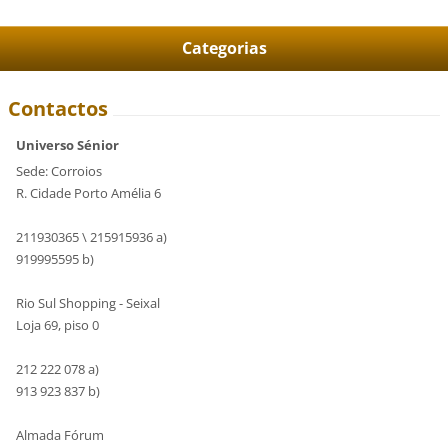
Categorias
Contactos
Universo Sénior
Sede: Corroios
R. Cidade Porto Amélia 6
211930365 \ 215915936 a)
919995595 b)
Rio Sul Shopping - Seixal
Loja 69, piso 0
212 222 078 a)
913 923 837 b)
Almada Fórum