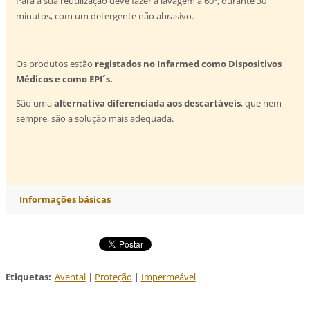
Para a sua reutilização deve fazer a lavagem a 60º, durante 30
minutos, com um detergente não abrasivo.
Os produtos estão
registados no Infarmed como Dispositivos
Médicos e como EPI´s.
São uma
alternativa diferenciada aos descartáveis
, que nem
sempre, são a solução mais adequada.
Informações básicas
Etiquetas
:
Avental
|
Proteção
|
Impermeável