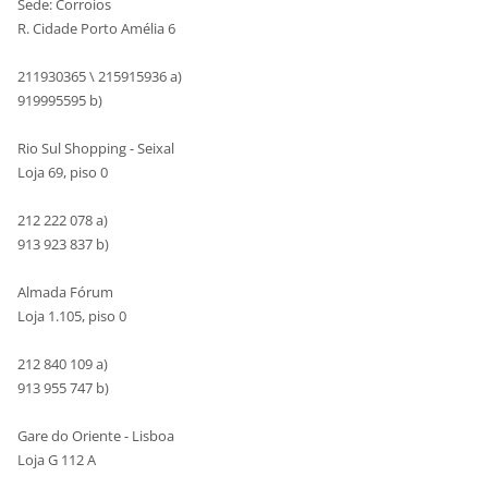
Sede: Corroios
R. Cidade Porto Amélia 6
211930365 \ 215915936 a)
919995595 b)
Rio Sul Shopping - Seixal
Loja 69, piso 0
212 222 078 a)
913 923 837 b)
Almada Fórum
Loja 1.105, piso 0
212 840 109 a)
913 955 747 b)
Gare do Oriente - Lisboa
Loja G 112 A