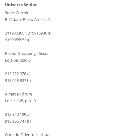
Universo Sénior
Sede: Corroios
R. Cidade Porto Amélia 6
211930365 \ 215915936 a)
919995595 b)
Rio Sul Shopping - Seixal
Loja 69, piso 0
212 222 078 a)
913 923 837 b)
Almada Fórum
Loja 1.105, piso 0
212 840 109 a)
913 955 747 b)
Gare do Oriente - Lisboa