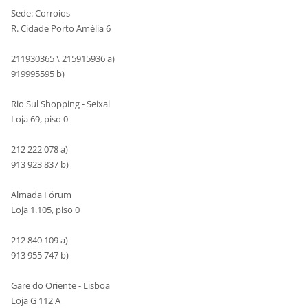
Sede: Corroios
R. Cidade Porto Amélia 6
211930365 \ 215915936 a)
919995595 b)
Rio Sul Shopping - Seixal
Loja 69, piso 0
212 222 078 a)
913 923 837 b)
Almada Fórum
Loja 1.105, piso 0
212 840 109 a)
913 955 747 b)
Gare do Oriente - Lisboa
Loja G 112 A