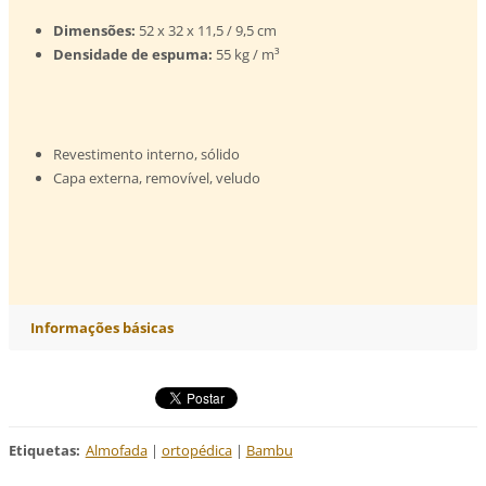
Dimensões:
52 x 32 x 11,5 / 9,5 cm
Densidade de espuma:
55 kg / m³
Revestimento interno, sólido
Capa externa, removível, veludo
Informações básicas
Etiquetas
:
Almofada
|
ortopédica
|
Bambu